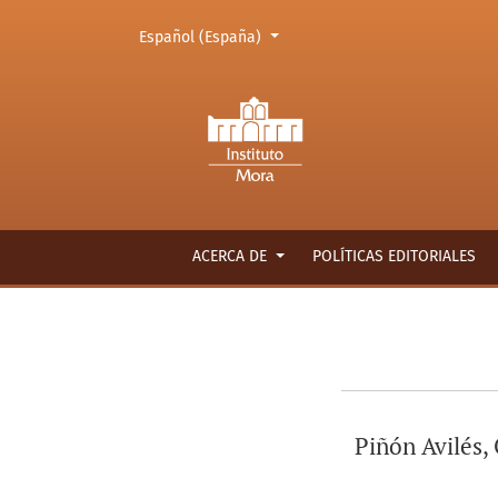
Cambiar el idioma. El actual es:
Español (España)
Detalles de autor/a
ACERCA DE
POLÍTICAS EDITORIALES
Piñón Avilés,