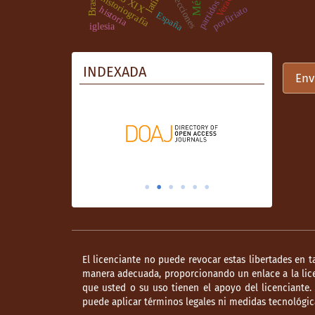
Veracruz
siglo XIX
elecciones
historiografía
Brasil
porfiriato
historia
España
iglesia
INDEXADA
Env
El licenciante no puede revocar estas libertades en t
manera adecuada, proporcionando un enlace a la lice
que usted o su uso tienen el apoyo del licenciante
puede aplicar términos legales ni medidas tecnológica