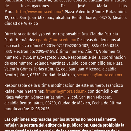
publicación cuatrimestral, de acceso abierto, editada por Instituto
de Investigaciones Dr. José María Luis
Mora.
http://www.mora.edu.mx/
Plaza Valentín Gómez Farías núm.
12, col. San Juan Mixcoac, alcaldía Benito Juárez, 03730, México,
Ciudad de M¨éxico
Directora editorial y/o editor responsable: Dra. Claudia Patricia
Pardo Hernández
cpardo@mora.edu.mx
Reservas de derechos al
uso exclusivo núm.: 04-2014-072511422000-102, ISSN: 0186-0348.
ISSN electrónico: 2395-8464. Último número: Año 41, Volumen 43,
número 2 (125), mayo-agosto 2026. Responsable de la coordinación
de este número: Yolanda Martínez Vallejo, con domicilio en: Plaza
Valentín Gómez Farías núm. 12, col. San Juan Mixcoac, alcaldía
Benito Juárez, 03730, Ciudad de México,
secuencia@mora.edu.mx
Responsable de la última modificación de este número: Francisco
Rafael Marín Martínez,
frmarin@mora.edu.mx
con domicilio en:
Plaza Valentín Gómez Farías núm. 12, col. San Juan Mixcoac,
alcaldía Benito Juárez, 03730, Ciudad de México, Fecha de última
modificación: 12-05-2026
Las opiniones expresadas por los autores no necesariamente
reflejan la postura del editor de la publicación. Queda prohibida la