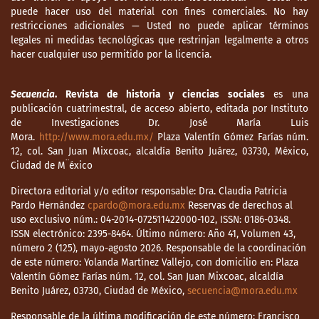
puede hacer uso del material con fines comerciales. No hay
restricciones adicionales — Usted no puede aplicar términos
legales ni medidas tecnológicas que restrinjan legalmente a otros
hacer cualquier uso permitido por la licencia.
Secuencia
. Revista de historia y ciencias sociales
es una
publicación cuatrimestral, de acceso abierto, editada por Instituto
de Investigaciones Dr. José María Luis
Mora.
http://www.mora.edu.mx/
Plaza Valentín Gómez Farías núm.
12, col. San Juan Mixcoac, alcaldía Benito Juárez, 03730, México,
Ciudad de M¨éxico
Directora editorial y/o editor responsable: Dra. Claudia Patricia
Pardo Hernández
cpardo@mora.edu.mx
Reservas de derechos al
uso exclusivo núm.: 04-2014-072511422000-102, ISSN: 0186-0348.
ISSN electrónico: 2395-8464. Último número: Año 41, Volumen 43,
número 2 (125), mayo-agosto 2026. Responsable de la coordinación
de este número: Yolanda Martínez Vallejo, con domicilio en: Plaza
Valentín Gómez Farías núm. 12, col. San Juan Mixcoac, alcaldía
Benito Juárez, 03730, Ciudad de México,
secuencia@mora.edu.mx
Responsable de la última modificación de este número: Francisco