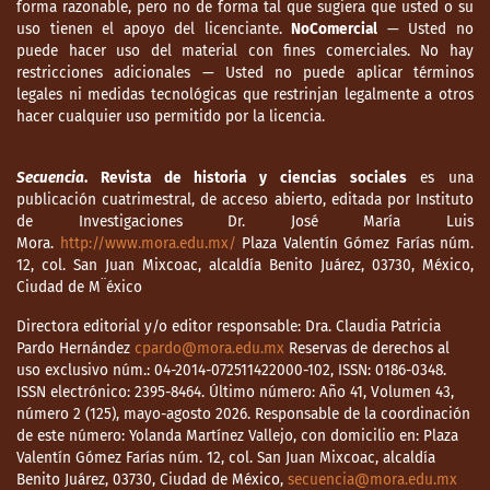
forma razonable, pero no de forma tal que sugiera que usted o su
uso tienen el apoyo del licenciante.
NoComercial
— Usted no
puede hacer uso del material con fines comerciales. No hay
restricciones adicionales — Usted no puede aplicar términos
legales ni medidas tecnológicas que restrinjan legalmente a otros
hacer cualquier uso permitido por la licencia.
Secuencia
. Revista de historia y ciencias sociales
es una
publicación cuatrimestral, de acceso abierto, editada por Instituto
de Investigaciones Dr. José María Luis
Mora.
http://www.mora.edu.mx/
Plaza Valentín Gómez Farías núm.
12, col. San Juan Mixcoac, alcaldía Benito Juárez, 03730, México,
Ciudad de M¨éxico
Directora editorial y/o editor responsable: Dra. Claudia Patricia
Pardo Hernández
cpardo@mora.edu.mx
Reservas de derechos al
uso exclusivo núm.: 04-2014-072511422000-102, ISSN: 0186-0348.
ISSN electrónico: 2395-8464. Último número: Año 41, Volumen 43,
número 2 (125), mayo-agosto 2026. Responsable de la coordinación
de este número: Yolanda Martínez Vallejo, con domicilio en: Plaza
Valentín Gómez Farías núm. 12, col. San Juan Mixcoac, alcaldía
Benito Juárez, 03730, Ciudad de México,
secuencia@mora.edu.mx