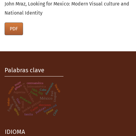
John Mraz, Looking for Mexico: Modern Visual culture and
National Identity
PDF
Palabras clave
mujer
centroamérica
democracia
Estados Unidos
Yucatán
género
latinoamérica
colonia
siglo XIX
Cuba
Estado
Argentina
Perú
Uruguay
revolución
historiografía
México
Haití
trabajo
.
partidos políticos
Brasil
España
historia oral
elecciones
Caribe
porfiriato
iglesia
prensa
Chile
familia
IDIOMA