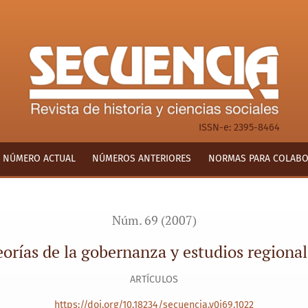
es
ISSN-e: 2395-8464
NÚMERO ACTUAL
NÚMEROS ANTERIORES
NORMAS PARA COLAB
Núm. 69 (2007)
eorías de la gobernanza y estudios regional
ARTÍCULOS
https://doi.org/10.18234/secuencia.v0i69.1022