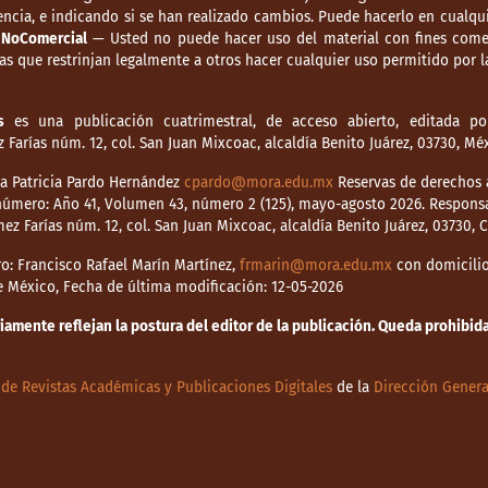
ncia, e indicando si se han realizado cambios. Puede hacerlo en cualqui
.
NoComercial
— Usted no puede hacer uso del material con fines comer
s que restrinjan legalmente a otros hacer cualquier uso permitido por la
s
es una publicación cuatrimestral, de acceso abierto, editada por
Farías núm. 12, col. San Juan Mixcoac, alcaldía Benito Juárez, 03730, M
dia Patricia Pardo Hernández
cpardo@mora.edu.mx
Reservas de derechos a
o número: Año 41, Volumen 43, número 2 (125), mayo-agosto 2026. Respons
mez Farías núm. 12, col. San Juan Mixcoac, alcaldía Benito Juárez, 03730,
o: Francisco Rafael Marín Martínez,
frmarin@mora.edu.mx
con domicilio 
de México, Fecha de última modificación: 12-05-2026
mente reflejan la postura del editor de la publicación. Queda prohibida 
de Revistas Académicas y Publicaciones Digitales
de la
Dirección Genera