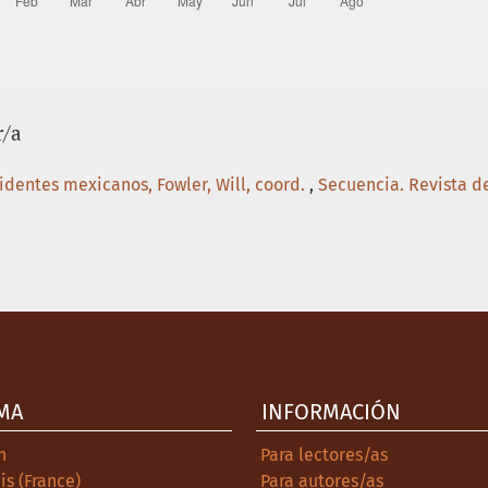
r/a
sidentes mexicanos, Fowler, Will, coord.
,
Secuencia. Revista de
MA
INFORMACIÓN
h
Para lectores/as
is (France)
Para autores/as