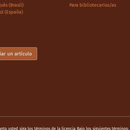
uês (Brasil)
Para bibliotecarios/as
ol (España)
iar un artículo
anto usted siga los términos de la licencia Bajo los siguientes términos: