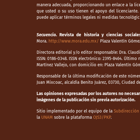
manera adecuada, proporcionando un enlace a la lice
que usted o su uso tienen el apoyo del licenciante
puede aplicar términos legales ni medidas tecnológica
Secuencia
. Revista de historia y ciencias sociale
Mora.
http://www.mora.edu.mx/
Plaza Valentín Gómez 
Directora editorial y/o editor responsable: Dra. Clau
ISSN: 0186-0348. ISSN electrónico: 2395-8464. Últim
Martínez Vallejo, con domicilio en: Plaza Valentín Gó
Responsable de la última modificación de este númer
Juan Mixcoac, alcaldía Benito Juárez, 03730, Ciudad 
Las opiniones expresadas por los autores no necesaria
imágenes de la publicación sin previa autorización.
Sitio implementado por el equipo de la
Subdirección 
la
UNAM
sobre la plataforma
OJS3/PKP
.