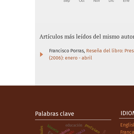
Artículos más leídos del mismo auto
Francisco Porras,
Reseña del libro: Pre
(2006): enero - abril
IDIO
Palabras clave
Englis
porfiriato
educación
historia
colonia
Estado
França