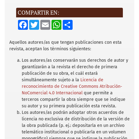
COMPARTIR EN:
F
T
E
W
S
a
w
m
h
h
c
i
a
a
a
e
t
i
t
r
b
t
l
s
e
Aquellos autores/as que tengan publicaciones con esta
o
e
A
revista, aceptan los términos siguientes:
o
r
p
k
p
Los autores/as conservarán sus derechos de autor y
garantizarán a la revista el derecho de primera
publicación de su obra, el cuál estará
simultáneamente sujeto a la
Licencia de
reconocimiento de Creative Commons Atribución-
NoComercial 4.0 Internacional
que permite a
terceros compartir la obra siempre que se indique
su autor y su primera publicación esta revista.
Los autores/as podrán adoptar otros acuerdos de
licencia no exclusiva de distribución de la versión de
la obra publicada (p. ej.: depositarla en un archivo
telemático institucional o publicarla en un volumen
monográfico) siempre que se indique la publicación