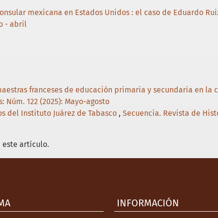
consular mexicana en Estados Unidos : el caso de Eduardo Rui
 - abril
aestras franceses de educación primaria y secundaria en la 
s: Núm. 122 (2025): Mayo-agosto
os del Instituto Juárez de Tabasco
,
Secuencia. Revista de Histo
este artículo.
MA
INFORMACIÓN