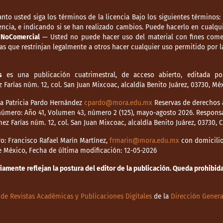
anto usted siga los términos de la licencia Bajo los siguientes términos:
ncia, e indicando si se han realizado cambios. Puede hacerlo en cualqui
.
NoComercial
— Usted no puede hacer uso del material con fines comer
s que restrinjan legalmente a otros hacer cualquier uso permitido por la
s
es una publicación cuatrimestral, de acceso abierto, editada por
Farías núm. 12, col. San Juan Mixcoac, alcaldía Benito Juárez, 03730, M
dia Patricia Pardo Hernández
cpardo@mora.edu.mx
Reservas de derechos a
o número: Año 41, Volumen 43, número 2 (125), mayo-agosto 2026. Respons
mez Farías núm. 12, col. San Juan Mixcoac, alcaldía Benito Juárez, 03730,
o: Francisco Rafael Marín Martínez,
frmarin@mora.edu.mx
con domicilio 
de México, Fecha de última modificación: 12-05-2026
mente reflejan la postura del editor de la publicación. Queda prohibida 
de Revistas Académicas y Publicaciones Digitales
de la
Dirección Genera