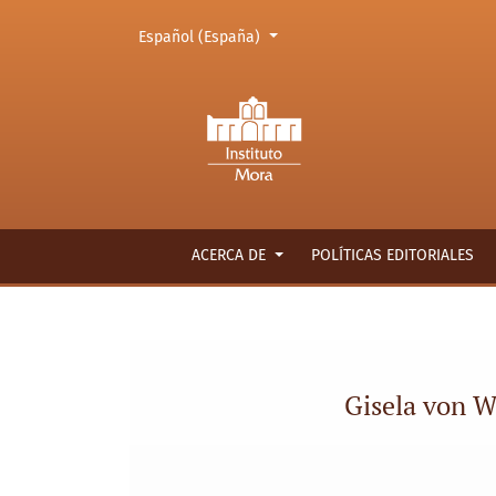
Cambiar el idioma. El actual es:
Español (España)
Gisela von Wobeser - Historia de México, Pre
ACERCA DE
POLÍTICAS EDITORIALES
Gisela von W