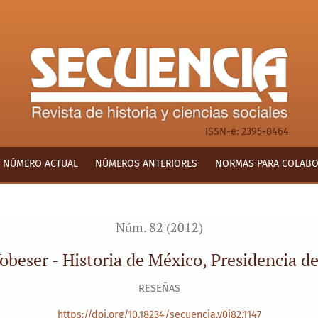
sidencia de la República
ISSN-e: 2395-8464
NÚMERO ACTUAL
NÚMEROS ANTERIORES
NORMAS PARA COLAB
Núm. 82 (2012)
obeser - Historia de México, Presidencia de
RESEÑAS
https://doi.org/10.18234/secuencia.v0i82.1147