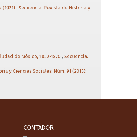
z (1921)
,
Secuencia. Revista de Historia y
ciudad de México, 1822-1870
,
Secuencia.
ria y Ciencias Sociales: Núm. 91 (2015):
CONTADOR