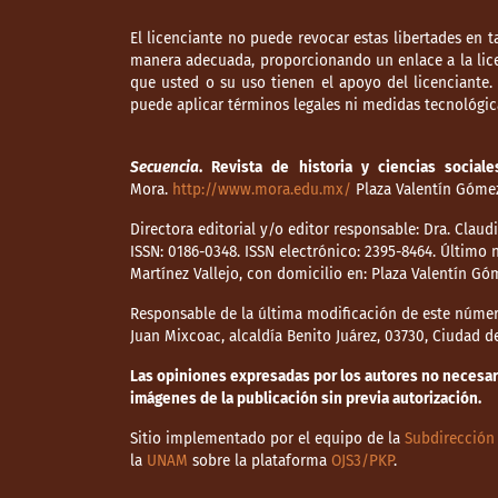
El licenciante no puede revocar estas libertades en t
manera adecuada, proporcionando un enlace a la lice
que usted o su uso tienen el apoyo del licenciante
puede aplicar términos legales ni medidas tecnológica
Secuencia
. Revista de historia y ciencias sociale
Mora.
http://www.mora.edu.mx/
Plaza Valentín Gómez 
Directora editorial y/o editor responsable: Dra. Clau
ISSN: 0186-0348. ISSN electrónico: 2395-8464. Últim
Martínez Vallejo, con domicilio en: Plaza Valentín Gó
Responsable de la última modificación de este númer
Juan Mixcoac, alcaldía Benito Juárez, 03730, Ciudad 
Las opiniones expresadas por los autores no necesaria
imágenes de la publicación sin previa autorización.
Sitio implementado por el equipo de la
Subdirección 
la
UNAM
sobre la plataforma
OJS3/PKP
.