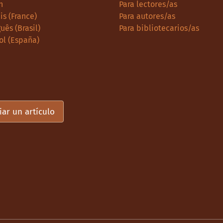
h
Para lectores/as
is (France)
Para autores/as
uês (Brasil)
Para bibliotecarios/as
ol (España)
iar un artículo