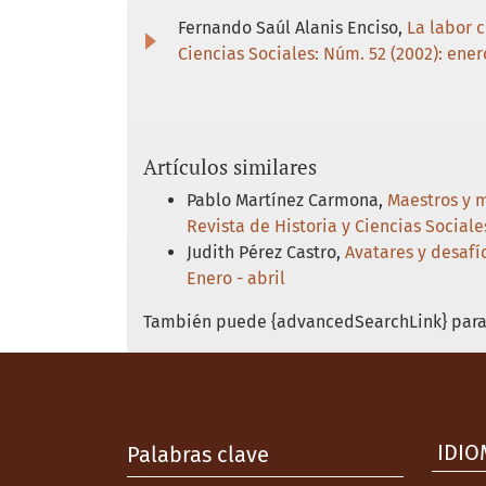
Fernando Saúl Alanis Enciso,
La labor 
Ciencias Sociales: Núm. 52 (2002): enero
Artículos similares
Pablo Martínez Carmona,
Maestros y m
Revista de Historia y Ciencias Sociale
Judith Pérez Castro,
Avatares y desafí
Enero - abril
También puede {advancedSearchLink} para 
IDIO
Palabras clave