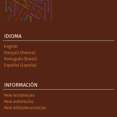
relaciones internacionales
familia
Cuba
Estados Unidos
latinoamérica
colonia
Yucatán
guerra fría
Estado
partidos políticos
historia oral
prensa
trabajo
México
género
historiografía
Argentina
siglo XIX
elecciones
historia
España
mujer
Perú
IDIOMA
English
Français (France)
Português (Brasil)
Español (España)
INFORMACIÓN
Para lectores/as
Para autores/as
Para bibliotecarios/as