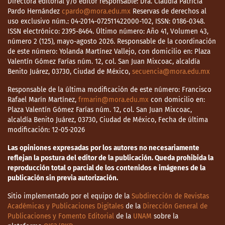
Directora editorial y/o editor responsable: Dra. Claudia Patricia
Pardo Hernández
cpardo@mora.edu.mx
Reservas de derechos al
uso exclusivo núm.: 04-2014-072511422000-102, ISSN: 0186-0348.
ISSN electrónico: 2395-8464. Último número: Año 41, Volumen 43,
número 2 (125), mayo-agosto 2026. Responsable de la coordinación
de este número: Yolanda Martínez Vallejo, con domicilio en: Plaza
Valentín Gómez Farías núm. 12, col. San Juan Mixcoac, alcaldía
Benito Juárez, 03730, Ciudad de México,
secuencia@mora.edu.mx
Responsable de la última modificación de este número: Francisco
Rafael Marín Martínez,
frmarin@mora.edu.mx
con domicilio en:
Plaza Valentín Gómez Farías núm. 12, col. San Juan Mixcoac,
alcaldía Benito Juárez, 03730, Ciudad de México, Fecha de última
modificación: 12-05-2026
Las opiniones expresadas por los autores no necesariamente
reflejan la postura del editor de la publicación. Queda prohibida la
reproducción total o parcial de los contenidos e imágenes de la
publicación sin previa autorización.
Sitio implementado por el equipo de la
Subdirección de Revistas
Académicas y Publicaciones Digitales
de la
Dirección General de
Publicaciones y Fomento Editorial
de la
UNAM
sobre la