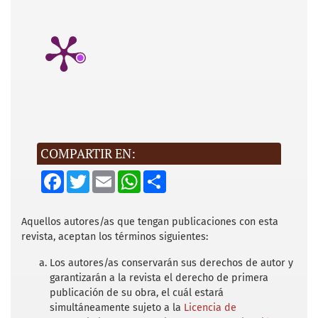
COMPARTIR EN:
F
T
E
W
S
a
w
m
h
h
c
i
a
a
a
e
t
i
t
r
b
t
l
s
e
Aquellos autores/as que tengan publicaciones con esta
o
e
A
revista, aceptan los términos siguientes:
o
r
p
k
p
Los autores/as conservarán sus derechos de autor y
garantizarán a la revista el derecho de primera
publicación de su obra, el cuál estará
simultáneamente sujeto a la
Licencia de