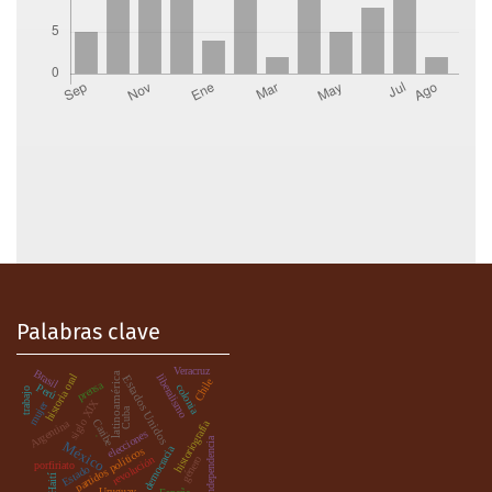
Palabras clave
Veracruz
Brasil
latinoamérica
historia oral
liberalismo
Estados Unidos
Chile
prensa
Perú
colonia
trabajo
siglo XIX
mujer
Cuba
Caribe
Argentina
historiografía
.
elecciones
independencia
México
democracia
partidos políticos
género
revolución
porfiriato
Estado
Haití
Uruguay