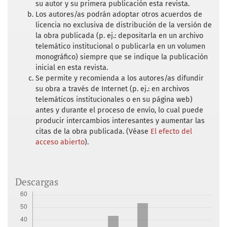
su autor y su primera publicación esta revista.
Ramírez Rancaño, Mario (2005). “La
Los autores/as podrán adoptar otros acuerdos de
licencia no exclusiva de distribución de la versión de
república castrense de Victoriano Huerta”
la obra publicada (p. ej.: depositarla en un archivo
en: Estudios de Historia Moderna y
telemático institucional o publicarla en un volumen
Contemporánea de México. México: UNAM,
monográfico) siempre que se indique la publicación
Volumen 30, julio-diciembre.
inicial en esta revista.
Se permite y recomienda a los autores/as difundir
Rojas, Rafael (2002). “La oposición
su obra a través de Internet (p. ej.: en archivos
parlamentaria al gobierno de Francisco I.
telemáticos institucionales o en su página web)
Madero” en: Ignacio Marván y María Amparo
antes y durante el proceso de envío, lo cual puede
Casar, coordinadores. Gobernar sin mayoría.
producir intercambios interesantes y aumentar las
citas de la obra publicada. (Véase
El efecto del
México 1867-1997. México: Taurus/CIDE.
acceso abierto
).
Roman, Richard (1976). Ideología y clase en
la revolución mexicana. La Convención y el
Congreso Constituyente. México:
Descargas
SepSetentas.
Rosanvallon, Pierre (2010). La legitimidad
democrática. Imparcialidad, reflexividad y