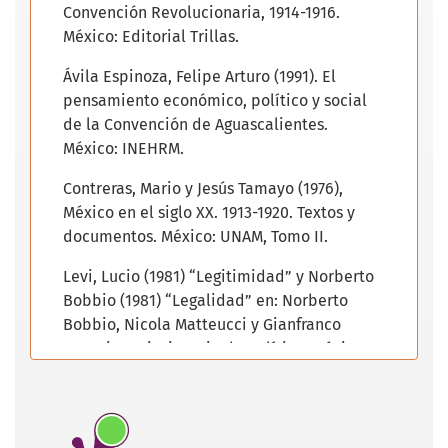
Convención Revolucionaria, 1914-1916.
México: Editorial Trillas.
Ávila Espinoza, Felipe Arturo (1991). El
pensamiento económico, político y social
de la Convención de Aguascalientes.
México: INEHRM.
Contreras, Mario y Jesús Tamayo (1976),
México en el siglo XX. 1913-1920. Textos y
documentos. México: UNAM, Tomo II.
Levi, Lucio (1981) “Legitimidad” y Norberto
Bobbio (1981) “Legalidad” en: Norberto
Bobbio, Nicola Matteucci y Gianfranco
Pasquino, Diccionario de política. México:
Siglo XXI.
Cabrera, Luis (1948). “Sufragio Efectivo. No
reelección” en: Alberto Pani, compilador.