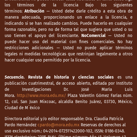
los términos de la licencia Bajo los siguientes
términos:
Atribución
— Usted debe darle crédito a esta obra de
manera adecuada, proporcionando un enlace a la licencia, e
indicando si se han realizado cambios. Puede hacerlo en cualquier
forma razonable, pero no de forma tal que sugiera que usted o su
uso tienen el apoyo del licenciante.
NoComercial
— Usted no
puede hacer uso del material con fines comerciales. No hay
restricciones adicionales — Usted no puede aplicar términos
legales ni medidas tecnológicas que restrinjan legalmente a otros
hacer cualquier uso permitido por la licencia.
Secuencia
. Revista de historia y ciencias sociales
es una
publicación cuatrimestral, de acceso abierto, editada por Instituto
de Investigaciones Dr. José María Luis
Mora.
http://www.mora.edu.mx/
Plaza Valentín Gómez Farías núm.
12, col. San Juan Mixcoac, alcaldía Benito Juárez, 03730, México,
Ciudad de M¨éxico
Directora editorial y/o editor responsable: Dra. Claudia Patricia
Pardo Hernández
cpardo@mora.edu.mx
Reservas de derechos al
uso exclusivo núm.: 04-2014-072511422000-102, ISSN: 0186-0348.