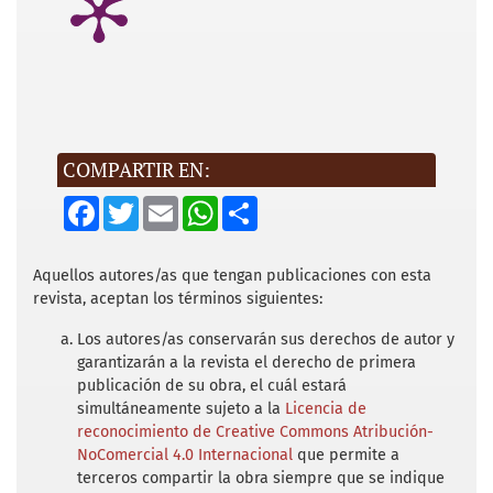
Una encuesta sobre la cuestión
democrática en México. México: Editorial
Cvltvra.
Camp, Roderic Ai (1996). Reclutamiento
político en México. México: Siglo XXI
Editores.
COMPARTIR EN:
F
T
E
W
S
Cumberland, Charles (1975). La Revolución
a
w
m
h
h
Mexicana. Los años constitucionalistas.
c
i
a
a
a
e
t
i
t
r
México: Fondo de Cultura Económica.
b
t
l
s
e
Aquellos autores/as que tengan publicaciones con esta
o
e
A
revista, aceptan los términos siguientes:
Hall, Linda (1995). Álvaro Obregón. Poder y
o
r
p
k
p
revolución en México, 1911-1920. México:
Los autores/as conservarán sus derechos de autor y
SEDENA.
garantizarán a la revista el derecho de primera
publicación de su obra, el cuál estará
Mac Gregor, Josefina (1986). “La XXVI
simultáneamente sujeto a la
Licencia de
Legislatura frente a Victoriano Huerta. ¿Un
reconocimiento de Creative Commons Atribución-
caso de parlamentarismo?” en: Secuencia.
NoComercial 4.0 Internacional
que permite a
terceros compartir la obra siempre que se indique
Núm. 4, enero-abril.