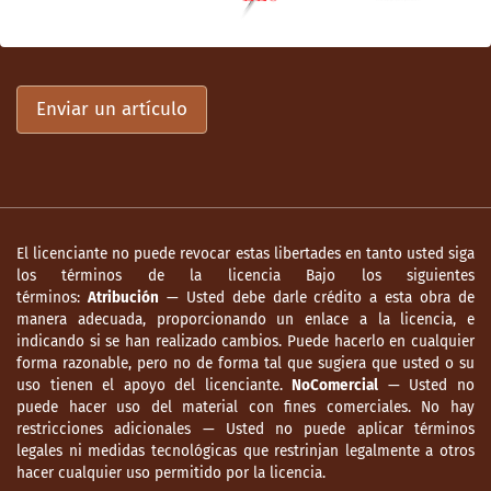
Molina del Villar, A. (2001). La Nueva España
y el Matlazahuatl, 1736-1739. México:
CIESAS/El Colegio de Michoacán.
Morin, C. (1973). Santa Inés Zacatelco, 1646-
Enviar un artículo
1815: contribución a la demografía histórica
del México colonial. México: Instituto
Nacional de Antropología e Historia.
Ortiz Escamilla, J. (1994). Insurgencia y
seguridad publica en la Ciudad de México,
El licenciante no puede revocar estas libertades en tanto usted siga
los términos de la licencia Bajo los siguientes
1810-1815. En: R. Hernández Franyuti (Coord.)
términos:
Atribución
— Usted debe darle crédito a esta obra de
La ciudad de México durante la primera
manera adecuada, proporcionando un enlace a la licencia, e
mitad del siglo XIX, “Gobierno y
indicando si se han realizado cambios. Puede hacerlo en cualquier
política/Sociedad y Cultura”, vol. 2. México:
forma razonable, pero no de forma tal que sugiera que usted o su
Instituto de Investigaciones Dr. José María
uso tienen el apoyo del licenciante.
NoComercial
— Usted no
puede hacer uso del material con fines comerciales. No hay
Luis Mora.
restricciones adicionales — Usted no puede aplicar términos
legales ni medidas tecnológicas que restrinjan legalmente a otros
Pérez Escutia, R. A. (1986). Taximaroa.
hacer cualquier uso permitido por la licencia.
Historia de un pueblo michoacano. Morelia: