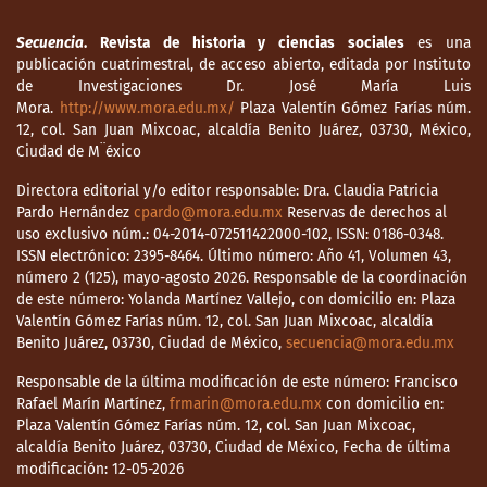
Gobierno del Estado de Michoacán.
Secuencia
. Revista de historia y ciencias sociales
es una
Pérez Escutia, R. A. (1990). Historia de
publicación cuatrimestral, de acceso abierto, editada por Instituto
Maravatío, Michoacán. Maravatío: Comité
de Investigaciones Dr. José María Luis
Mora.
http://www.mora.edu.mx/
Plaza Valentín Gómez Farías núm.
Organizador de los Festejos del 450
12, col. San Juan Mixcoac, alcaldía Benito Juárez, 03730, México,
aniversario de Maravatío.
Ciudad de M¨éxico
Rabell Romero, C. (1990). La población
Directora editorial y/o editor responsable: Dra. Claudia Patricia
novohispana a la luz de los registros
Pardo Hernández
cpardo@mora.edu.mx
Reservas de derechos al
parroquiales, México: Instituto de
uso exclusivo núm.: 04-2014-072511422000-102, ISSN: 0186-0348.
ISSN electrónico: 2395-8464. Último número: Año 41, Volumen 43,
Investigaciones Históricas/Universidad
número 2 (125), mayo-agosto 2026. Responsable de la coordinación
Nacional Autónoma de México.
de este número: Yolanda Martínez Vallejo, con domicilio en: Plaza
Valentín Gómez Farías núm. 12, col. San Juan Mixcoac, alcaldía
Torres Franco C. P. (2017a). ¿Entre parientes?
Benito Juárez, 03730, Ciudad de México,
secuencia@mora.edu.mx
Demografía, estrategias matrimoniales y
reconstrucción de familias en la parroquia
Responsable de la última modificación de este número: Francisco
Rafael Marín Martínez,
frmarin@mora.edu.mx
con domicilio en:
de Encarnación, 1778-1822. Zamora: El
Plaza Valentín Gómez Farías núm. 12, col. San Juan Mixcoac,
Colegio de Michoacán.
alcaldía Benito Juárez, 03730, Ciudad de México, Fecha de última
modificación: 12-05-2026
Torres Franco, C. P. (2017b) La