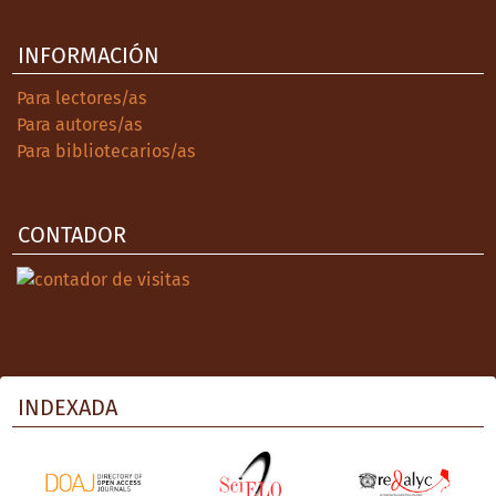
González Flores, J. G. (2013). Consecuencias
INFORMACIÓN
demográficas y rutas de propagación de las
epidemias en Taximaroa (1738-1798). En M.
Para lectores/as
A. Magaña Mancillas (coord.) Epidemias y
Para autores/as
rutas de propagación la Nueva España y
Para bibliotecarios/as
México (Siglos XVIII-XIX) (pp. 147-177).
Mexicali: Universidad Autónoma de Baja
California.
CONTADOR
González Flores, J. G. (2016). Mestizaje de
papel. Dinámica demográfica y familias de
calidad múltiple en Taximaroa (1667-1826).
Zamora: El Colegio de
Michoacán/Universidad Autónoma de
Coahuila.
INDEXADA
Henry, L. (1983). Manual de demografía
histórica. Barcelona: Editorial Crítica.