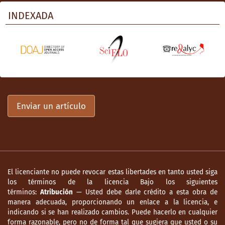
de San Carlos de Guatemala.
INDEXADA
Ginzburg, Carlo y Lincoln, Bruce (2020), Old
Thiess, a Livonian Werewolf. USA: The
University of Chicago Press.
González C. (14 de abril de 2020). Hombre
lobo chiapaneco, el mito inventado por el
estrés colectivo. La silla rota. En:
Enviar un artículo
https://bit.ly/3A2En91
González P. (4 de mayo de 2020). Murder
hornets: las avispas de 4 centímetros que
pueden matar humanos. GQ. En:
https://bit.ly/2Z9FVjD
El licenciante no puede revocar estas libertades en tanto usted siga
los términos de la licencia Bajo los siguientes
Guterres A. (14 de abril de 2020) Este es el
términos:
Atribución
— Usted debe darle crédito a esta obra de
momento para la ciencia y la solidaridad”.
manera adecuada, proporcionando un enlace a la licencia, e
En:
https://bit.ly/3C3FhSV
indicando si se han realizado cambios. Puede hacerlo en cualquier
forma razonable, pero no de forma tal que sugiera que usted o su