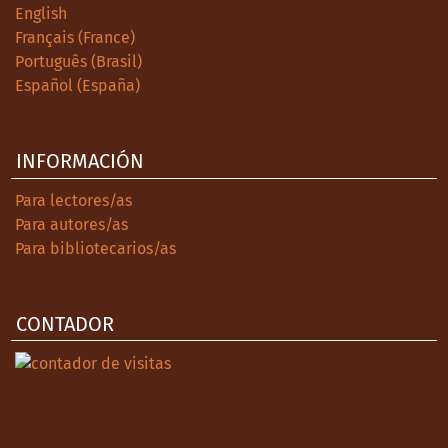
Universal. En:
https://bit.ly/3GjBtzs
English
Français (France)
Fondebrider, Jorge (2017). Historia de los
Português (Brasil)
hombres lobo. Madrid: Sexto Piso.
Español (España)
Françoise, Reumaux (1994). Toute la ville en
parle. Esquisse d'une théorie des rumeurs.
INFORMACIÓN
Paris: L’Harmattan
Para lectores/as
Ginzburg, Carlo (2003). Historia nocturna.
Para autores/as
España: Península.
Para bibliotecarios/as
Ginzburg, Carlo (2005). Los benandanti.
Brujería y cultos agrarios entre los siglos XVI
y XVII. México: Universidad de Guadalajara.
CONTADOR
Ginzburg, Carlo (2010). El hilo y las huellas.
Lo falso, lo ficticio. Argentina: FCE.
Ginzburg, Carlo (2015). Cinco reflexiones
sobre Marc Bloch. Guatemala: Universidad