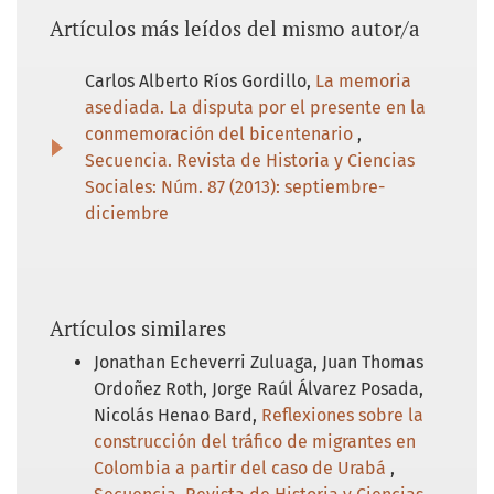
Canal TV7 (18 de enero de 2020) Señora
Artículos más leídos del mismo autor/a
denuncia "robo de su liquido sinovial" y lo
transmiten por televisión. Canal TV7. En:
Carlos Alberto Ríos Gordillo,
La memoria
https://bit.ly/3vB079v
asediada. La disputa por el presente en la
Canfora, Luciano (2013). La historia falsa y
conmemoración del bicentenario
,
otros escritos. España: Capitán Swing.
Secuencia. Revista de Historia y Ciencias
Sociales: Núm. 87 (2013): septiembre-
Comisión UNAM (13 de abril de 2020).
diciembre
Además de la Covid-19, México se enfrenta a
una epidemia de desinformación.
Covid19comision.unam.mx. En:
https://bit.ly/34TT3LX
Artículos similares
Jonathan Echeverri Zuluaga, Juan Thomas
Coutiño, G. (13 de abril de 2020) Manuel
Ordoñez Roth, Jorge Raúl Álvarez Posada,
Pimentel explica el origen del hombre lobo
Nicolás Henao Bard,
Reflexiones sobre la
de Ocozocuautla. Alerta Chiapas. En:
construcción del tráfico de migrantes en
https://bit.ly/3jrvPBl
Colombia a partir del caso de Urabá
,
Coutiño, G. (13 de abril de 2020) Sostienen