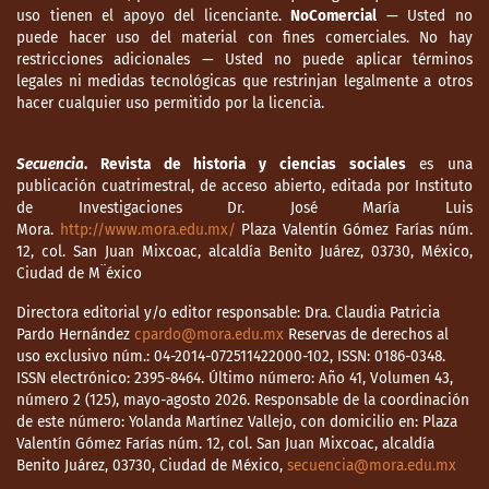
Hernández B. (17 de abril de 2020). Casi
uso tienen el apoyo del licenciante.
NoComercial
— Usted no
puede hacer uso del material con fines comerciales. No hay
“cazan” al Hombre Lobo en Ocozocuautla.
restricciones adicionales — Usted no puede aplicar términos
Diario de Chiapas. En:
legales ni medidas tecnológicas que restrinjan legalmente a otros
https://bit.ly/3pxuPPQ
hacer cualquier uso permitido por la licencia.
Information Resources Management
Association (IRMA) (2020) Research
Secuencia
. Revista de historia y ciencias sociales
es una
publicación cuatrimestral, de acceso abierto, editada por Instituto
anthology of fake news, political warfare,
de Investigaciones Dr. José María Luis
and combating the sepread of
Mora.
http://www.mora.edu.mx/
Plaza Valentín Gómez Farías núm.
misingmation. Pensilvania : IGI Global.
12, col. San Juan Mixcoac, alcaldía Benito Juárez, 03730, México,
Ciudad de M¨éxico
Jiménez A. (27 junio de 2020) Vandalizan
casas en San Andrés Larrainzar, Chiapas, en
Directora editorial y/o editor responsable: Dra. Claudia Patricia
Pardo Hernández
cpardo@mora.edu.mx
Reservas de derechos al
protesta por desinfección. Milenio. En:
uso exclusivo núm.: 04-2014-072511422000-102, ISSN: 0186-0348.
https://bit.ly/3C7JGUW
ISSN electrónico: 2395-8464. Último número: Año 41, Volumen 43,
número 2 (125), mayo-agosto 2026. Responsable de la coordinación
Jiménez D. (31 de mayo de 2020) Impiden
de este número: Yolanda Martínez Vallejo, con domicilio en: Plaza
entrada a fumigadores de dengue por
Valentín Gómez Farías núm. 12, col. San Juan Mixcoac, alcaldía
rumor de que esparcirían el Covid-19 en
Benito Juárez, 03730, Ciudad de México,
secuencia@mora.edu.mx
Venustiano Carranza. Chiapas Paralelo En: