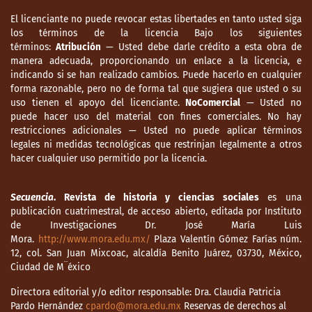
nutrición en América Latina y el Caribe
El licenciante no puede revocar estas libertades en tanto usted siga
2020.
https://doi.org/10.4060/cb2242es
los términos de la licencia Bajo los siguientes
términos:
Atribución
— Usted debe darle crédito a esta obra de
Fernández, H. (1940). Necesidad diaria de
manera adecuada, proporcionando un enlace a la licencia, e
vitamina C en el lactante (tesis médico
indicando si se han realizado cambios. Puede hacerlo en cualquier
forma razonable, pero no de forma tal que sugiera que usted o su
cirujano inédita). Universidad de Chile.
uso tienen el apoyo del licenciante.
NoComercial
— Usted no
puede hacer uso del material con fines comerciales. No hay
Figueroa, E. (1951). El consultorio externo del
restricciones adicionales — Usted no puede aplicar términos
Hospital de Niños y su misión médico-
legales ni medidas tecnológicas que restrinjan legalmente a otros
social. Imprenta El Esfuerzo.
hacer cualquier uso permitido por la licencia.
Flisfisch, H. (1961). La medicina rural en
Chile. Revista de Medicina Preventiva y
Secuencia
. Revista de historia y ciencias sociales
es una
publicación cuatrimestral, de acceso abierto, editada por Instituto
Social, 1(1), 23-52.
de Investigaciones Dr. José María Luis
Mora.
http://www.mora.edu.mx/
Plaza Valentín Gómez Farías núm.
Frens-String, J. (2021). Hangry for revolution.
12, col. San Juan Mixcoac, alcaldía Benito Juárez, 03730, México,
The politics of food and the making of
Ciudad de M¨éxico
modern Chile. University of California Press.
Directora editorial y/o editor responsable: Dra. Claudia Patricia
Fuente, M. de la, Gamarra, O. y Mansilla, S.
Pardo Hernández
cpardo@mora.edu.mx
Reservas de derechos al