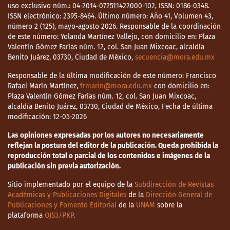
(1986). Desnutrición como causa originaria
uso exclusivo núm.: 04-2014-072511422000-102, ISSN: 0186-0348.
ISSN electrónico: 2395-8464. Último número: Año 41, Volumen 43,
de muerte según Anuario de Defunciones.
número 2 (125), mayo-agosto 2026. Responsable de la coordinación
Chile 1970-1983. Pediatría, 29(1), 30-34.
de este número: Yolanda Martínez Vallejo, con domicilio en: Plaza
Valentín Gómez Farías núm. 12, col. San Juan Mixcoac, alcaldía
Garretón, A. (1941). Algunas reflexiones de
Benito Juárez, 03730, Ciudad de México,
secuencia@mora.edu.mx
orden práctico acerca de las vitaminas.
Imprenta y Litografía Leblanc.
Responsable de la última modificación de este número: Francisco
Rafael Marín Martínez,
frmarin@mora.edu.mx
con domicilio en:
Goldsmith, J. (2017). Milk makes state: the
Plaza Valentín Gómez Farías núm. 12, col. San Juan Mixcoac,
alcaldía Benito Juárez, 03730, Ciudad de México, Fecha de última
extension and implementation of Chile’s
modificación: 12-05-2026
state milk programs, 1901-1971. Revista
Historia, 50(1), 79-104.
Las opiniones expresadas por los autores no necesariamente
http://dx.doi.org/10.4067/S0717-
reflejan la postura del editor de la publicación. Queda prohibida la
reproducción total o parcial de los contenidos e imágenes de la
71942017000100003
publicación sin previa autorización.
González, R. (1935). Cómo se alimenta la
Sitio implementado por el equipo de la
Subdirección de Revistas
familia obrera en Santiago. Revista de
Académicas y Publicaciones Digitales
de la
Dirección General de
Medicina y Alimentación, 2(1), 15-25.
Publicaciones y Fomento Editorial
de la
UNAM
sobre la
plataforma
OJS3/PKP
.
Grushka, C. (2014). Casi un siglo y medio de