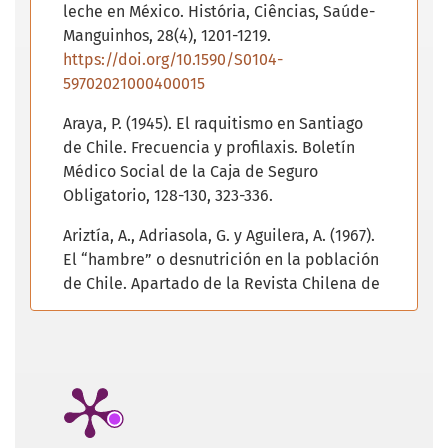
leche en México. História, Ciências, Saúde-
Manguinhos, 28(4), 1201-1219.
https://doi.org/10.1590/S0104-
59702021000400015
Araya, P. (1945). El raquitismo en Santiago
de Chile. Frecuencia y profilaxis. Boletín
Médico Social de la Caja de Seguro
Obligatorio, 128-130, 323-336.
Ariztía, A., Adriasola, G. y Aguilera, A. (1967).
El “hambre” o desnutrición en la población
de Chile. Apartado de la Revista Chilena de
Pediatría, 1-10.
Avendaño, O. (1939). La práctica obstétrica
en el medio rural. Boletín Médico Social,
66/67, 527-531.
Behm, H. (1967). Nutrición infantil y