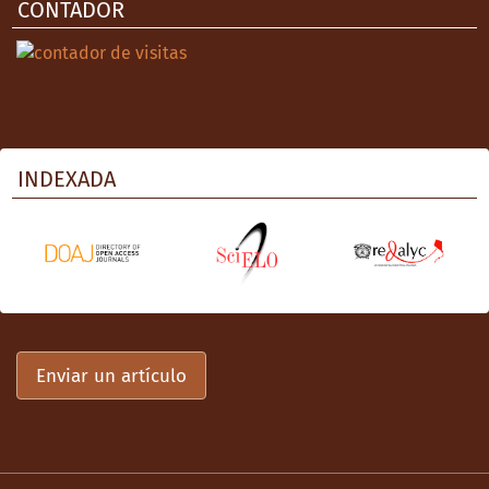
médico cirujano inédita). Universidad de
CONTADOR
Chile.
Duarte, A. (1943). Sanidad escolar rural.
Revista Chilena de Pediatría, 14(5), 348-355.
Duarte, A. (1963). A propósito del control de
la mortalidad infantil en un consultorio
INDEXADA
semirrural. Revista Médica de Chile, 34(4),
325-327.
Errázuriz, A. (1938). El campesino chileno y
la visitadora social. Servicio Social, 12(5), 3-
33.
Espinosa, N. (1961). Realidad de la atención
Enviar un artículo
médica rural de Chile. Revista Médica de
Chile, 89(2), 144-147.
FAO, FIDA, OPS, WFP y UNICEF (2020).
Panorama de la seguridad alimentaria y