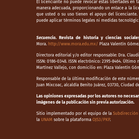
El licenciante no puede revocar estas libertades en t
manera adecuada, proporcionando un enlace a la lice
que usted o su uso tienen el apoyo del licenciante
puede aplicar términos legales ni medidas tecnológica
Secuencia
. Revista de historia y ciencias sociale
Mora.
http://www.mora.edu.mx/
Plaza Valentín Gómez 
Directora editorial y/o editor responsable: Dra. Clau
ISSN: 0186-0348. ISSN electrónico: 2395-8464. Últim
Martínez Vallejo, con domicilio en: Plaza Valentín Gó
Responsable de la última modificación de este númer
Juan Mixcoac, alcaldía Benito Juárez, 03730, Ciudad 
Las opiniones expresadas por los autores no necesaria
imágenes de la publicación sin previa autorización.
Sitio implementado por el equipo de la
Subdirección 
la
UNAM
sobre la plataforma
OJS3/PKP
.