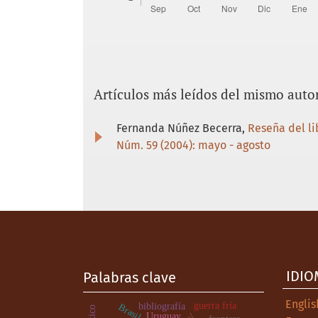
Artículos más leídos del mismo auto
Fernanda Núñez Becerra,
Reseña del li
Núm. 59 (2004): mayo - agosto
IDIO
Palabras clave
Englis
guerra fría
bibliografía
Brasil
Uruguay