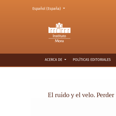
Cambiar el idioma. El actual es:
Español (España)
El ruido y el velo. Perder los derechos civiles
ACERCA DE
POLÍTICAS EDITORIALES
El ruido y el velo. Perde