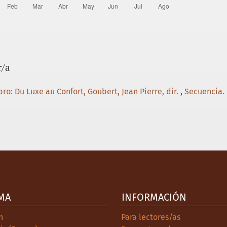
r/a
bro: Du Luxe au Confort, Goubert, Jean Pierre, dir.
,
Secuencia. 
MA
INFORMACIÓN
h
Para lectores/as