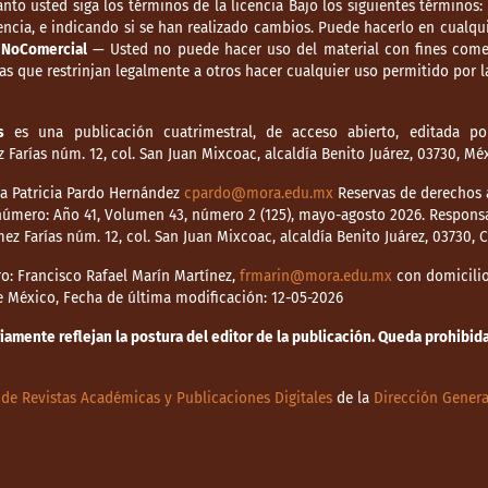
anto usted siga los términos de la licencia Bajo los siguientes términos:
ncia, e indicando si se han realizado cambios. Puede hacerlo en cualqui
.
NoComercial
— Usted no puede hacer uso del material con fines comer
s que restrinjan legalmente a otros hacer cualquier uso permitido por la
s
es una publicación cuatrimestral, de acceso abierto, editada por
Farías núm. 12, col. San Juan Mixcoac, alcaldía Benito Juárez, 03730, M
dia Patricia Pardo Hernández
cpardo@mora.edu.mx
Reservas de derechos a
o número: Año 41, Volumen 43, número 2 (125), mayo-agosto 2026. Respons
mez Farías núm. 12, col. San Juan Mixcoac, alcaldía Benito Juárez, 03730,
o: Francisco Rafael Marín Martínez,
frmarin@mora.edu.mx
con domicilio 
de México, Fecha de última modificación: 12-05-2026
mente reflejan la postura del editor de la publicación. Queda prohibida 
de Revistas Académicas y Publicaciones Digitales
de la
Dirección Genera