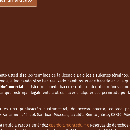
iar un artículo
1857. Imprenta de Juan Abadiano.
857. Gobierno del general Comonfort. Gobierno del
lución de México contra la dictadura del general
dación Miguel Alemán; Fondo de Cultura
tes de México: galerías de biografías y retratos
ntes y otros gobernantes que ha tenido México,
enito Juárez (3 tt.). Imprenta de J. M. Aguilar
anto usted siga los términos de la licencia Bajo los siguientes términos:
ncia, e indicando si se han realizado cambios. Puede hacerlo en cualqui
ia de la intervención europea y norteamericana en
.
NoComercial
— Usted no puede hacer uso del material con fines comer
 Habsburgo (3 vols.). Tipografía de Aguilar e
s que restrinjan legalmente a otros hacer cualquier uso permitido por la
ento de la Ciudad de México y la guerra de
s
es una publicación cuatrimestral, de acceso abierto, editada por
Farías núm. 12, col. San Juan Mixcoac, alcaldía Benito Juárez, 03730, M
2a. ed.). Fondo de Cultura Económica.
dia Patricia Pardo Hernández
cpardo@mora.edu.mx
Reservas de derechos a