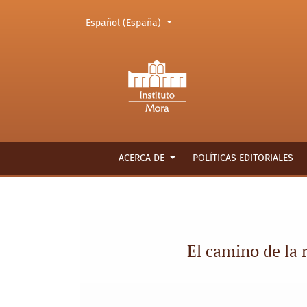
Cambiar el idioma. El actual es:
Español (España)
El camino de la rehabilitación política. Juan
ACERCA DE
POLÍTICAS EDITORIALES
El camino de la 