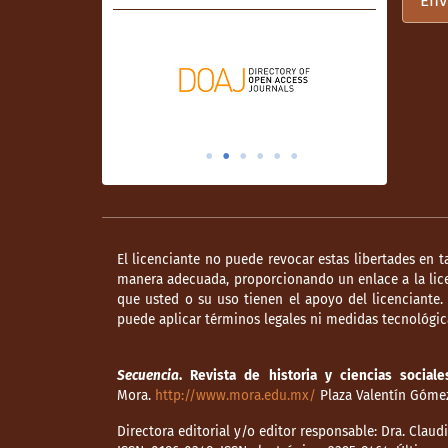
Env
tomó en los sucesos de diciembre de 
Portilla, A. (1987). México en 1856 y 1
Estado de Puebla; inehrm.
Portilla, A. (1993). Historia de la revo
Santa Anna. Biblioteca de México; Fun
Económica.
Rivera Cambas, M. (1873). Los gobernan
de los virreyes, emperadores, preside
desde Don Hernando Cortés hasta el C. B
Ortiz.
El licenciante no puede revocar estas libertades en t
manera adecuada, proporcionando un enlace a la lice
Rivera Cambas, M. (1888-1895). Histor
que usted o su uso tienen el apoyo del licenciante
México y del imperio de Maximiliano de
puede aplicar términos legales ni medidas tecnológica
Hijos.
Rodríguez Baca, E. (2023). El Ayuntami
Secuencia
. Revista de historia y ciencias sociale
Reforma, 1857-1861. unam-iij.
Mora.
http://www.mora.edu.mx/
Plaza Valentín Gómez 
Roeder, R. (1972). Juárez y su México (
Directora editorial y/o editor responsable: Dra. Clau