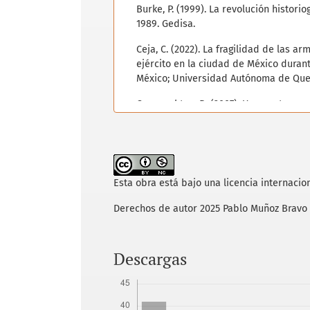
Burke, P. (1999). La revolución historio
1989. Gedisa.
Ceja, C. (2022). La fragilidad de las ar
ejército en la ciudad de México durant
México; Universidad Autónoma de Quer
Connaughton, B. (2007). Una ruptura a
gobierno liberal y el Arzobispo Garza y
de México frente a la Reforma Liberal (
Córdoba, D. I. (2006). Manuel Payno. L
Michoacán.
Esta obra está bajo una licencia internacio
Díaz, L. (ed.). (1964). Versión frances
Derechos de autor 2025 Pablo Muñoz Bravo
vols.). El Colegio de México.
Fowler, W. (2020). La guerra de Tres Añ
Descargas
mexicano, 1857-1861. Crítica.
Fowler, W. (2022). The grammar of civil
Nebraska Press.