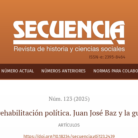
 José Baz y la guerra de Reforma
ISSN-e: 2395-8464
NÚMERO ACTUAL
NÚMEROS ANTERIORES
NORMAS PARA COLAB
Núm. 123 (2025)
rehabilitación política. Juan José Baz y la 
ARTÍCULOS
https://doi.org/10.18234/secuencia.v0i123.2439