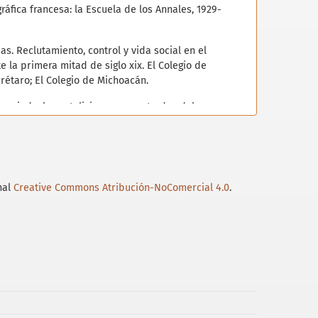
gráfica francesa: la Escuela de los Annales, 1929-
mas. Reclutamiento, control y vida social en el
e la primera mitad de siglo xix. El Colegio de
étaro; El Colegio de Michoacán.
nunciada: los catolicismos encontrados del
 Ballesteros. En J. Olveda (coord.), Los obispados
pp. 27-55). uam; uabjo; El Colegio de Jalisco.
os derroteros de un liberal moderado. El Colegio de
nal
Creative Commons Atribución-NoComercial 4.0
.
a de México. Informes diplomáticos, 1858-1862 (4
os. El conflicto del que nació el Estado laico
 war. A Mexican case study, 1857-1861. University of