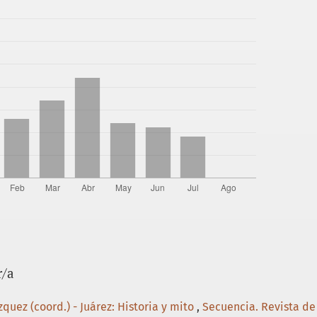
tados Unidos (5ª ed.). Editorial Jus.
. Una historia de la guerra entre México y Estados
 conservadores en la Reforma y el Segundo Imperio
ico.
o Comonfort: trayectoria política, documentos.
 la razón. El episcopado y el cabildo eclesiástico de
En J. Olveda (coord.), Los obispados de México
 uam; uabjo; El Colegio de Jalisco.
ence in the civil war. Cambridge University Press.
 (2 vols.). (1993). Instituto Nacional de
r/a
 church: Bishop Clemente de Jesús Munguía and the
revolution in Mexico, 1810-1868. University
zquez (coord.) - Juárez: Historia y mito
,
Secuencia. Revista de 