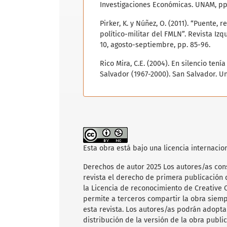
Investigaciones Económicas. UNAM, pp.
Pirker, K. y Núñez, O. (2011). “Puente, 
político-militar del FMLN”. Revista Iz
10, agosto-septiembre, pp. 85-96.
Rico Mira, C.E. (2004). En silencio ten
Salvador (1967-2000). San Salvador. Un
Toussaint, M. (2013), Diplomacia en t
Iruegas. México. Instituto Mora/CIALC
Toussaint, M. (2025). “Política y diplo
de paz en El Salvador”. En Toussaint, 
Memoria, historia y literatura en Cent
Esta obra está bajo una licencia internacio
desencanto en la posguerra. Buenos A
Derechos de autor 2025 Los autores/as cons
Villacorta, C.E. (2015). “Insurgencia y p
revista el derecho de primera publicación 
Farabundo Martí para la Liberación Na
la Licencia de reconocimiento de Creative
conflicto”. Revista de la Red de Inter
permite a terceros compartir la obra siemp
Contemporánea. Año 2 (2), junio-noviem
esta revista. Los autores/as podrán adopta
distribución de la versión de la obra public