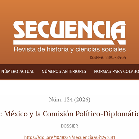
omisión Político-Diplomática del FMLN-FDR, 1980-1985
ISSN-e: 2395-8464
NÚMERO ACTUAL
NÚMEROS ANTERIORES
NORMAS PARA COLAB
Núm. 124 (2026)
cia: México y la Comisión Político-Diplomá
DOSSIER
https://doi.org/10.18234/secuencia.v0i124.2511