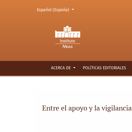
Cambiar el idioma. El actual es:
Español (España)
Entre el apoyo y la vigilancia: México y la C
ACERCA DE
POLÍTICAS EDITORIALES
Entre el apoyo y la vigilan