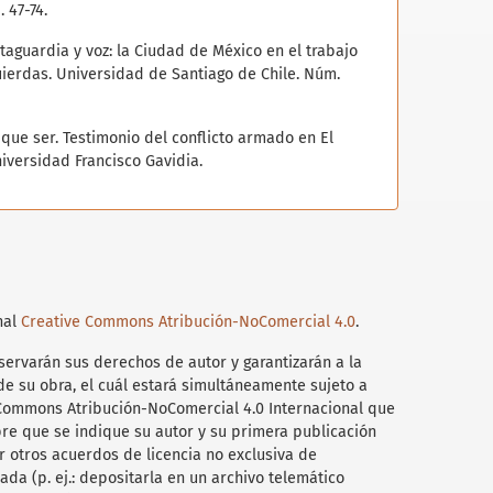
 47-74.
retaguardia y voz: la Ciudad de México en el trabajo
quierdas. Universidad de Santiago de Chile. Núm.
ía que ser. Testimonio del conflicto armado en El
iversidad Francisco Gavidia.
iempos de guerra. Memorias del embajador Gustavo
-UNAM/La Jornada.
macia: voces de la lucha revolucionaria y el proceso
Mónica y Verónica Rueda-Estrada (coords.),
roamérica: lucha revolucionaria, procesos de paz y
nal
Creative Commons Atribución-NoComercial 4.0
.
ires. CLACSO-Universidad de Quintana Roo.
ervarán sus derechos de autor y garantizarán a la
acificación en El Salvador: el giro del Frente
de su obra, el cuál estará simultáneamente sujeto a
cional (FMLN) hacia la salida negociada del
 Commons Atribución-NoComercial 4.0 Internacional que
cátedras de Historia de América Latina
re que se indique su autor y su primera publicación
bre, pp. 159-173.
r otros acuerdos de licencia no exclusiva de
ada (p. ej.: depositarla en un archivo telemático