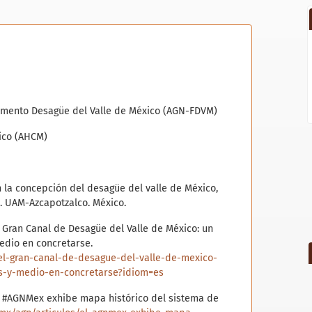
Fomento Desagüe del Valle de México (AGN-FDVM)
xico (AHCM)
 en la concepción del desagüe del valle de México,
). UAM-Azcapotzalco. México.
l Gran Canal de Desagüe del Valle de México: un
medio en concretarse.
el-gran-canal-de-desague-del-valle-de-mexico-
os-y-medio-en-concretarse?idiom=es
El #AGNMex exhibe mapa histórico del sistema de