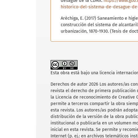
desagüe de la CDMX.
https://www.gob
historico-del-sistema-de-desague-de
Aréchiga, E. (2017) Saneamiento e higi
construcción del sistema de alcantari
urbanización, 1870-1930. (Tesis de doc
Camarena, M. y Villafuerte, L. (2002). Lo
En M. Camarena y L. Villafuerte (coords
México. INAH/AGN.
Connolly, P. (1997). El contratista de d
Esta obra está bajo una licencia internacio
desigual. México. Fondo de Cultura Ec
Autónoma Metropolitana Azcapotzalco
Derechos de autor 2026 Los autores/as cons
revista el derecho de primera publicación 
Garay, F. (1888) El Valle de México. Ap
la Licencia de reconocimiento de Creative
Oficina Tipográfica de la Secretaría d
permite a terceros compartir la obra siemp
Garay, A. (1930). Juicio sobre las obra
esta revista. Los autores/as podrán adopta
ideas del ingeniero don Francisco Gar
distribución de la versión de la obra public
institucional o publicarla en un volumen m
Gogle Arts & Culture (s.a.). Mapa del 
inicial en esta revista. Se permite y recom
https://artsandculture.google.com/s
Internet (p. ej.: en archivos telemáticos in