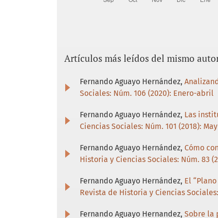
y F. Escalante.
Secretaría de Fomento (1857). Memori
Fomento, Colonización, Industria y Co
de Vicente García Torres.
Artículos más leídos del mismo auto
Secretaría de Fomento (2012). Desagüe
proyecto en ejecución. Facsímil del pu
Secretaría de Fomento, Colonización, 
Fernando Aguayo Hernández,
Analizand
1888. Valladolid. Editorial Maxtor.
Sociales: Núm. 106 (2020): Enero-abril
Fernando Aguayo Hernández,
Las insti
Ciencias Sociales: Núm. 101 (2018): Ma
Fernando Aguayo Hernández,
Cómo conv
Historia y Ciencias Sociales: Núm. 83 (
Fernando Aguayo Hernández,
El “Plano
Revista de Historia y Ciencias Sociale
Fernando Aguayo Hernandez,
Sobre la