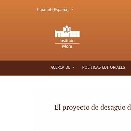
Cambiar el idioma. El actual es:
Español (España)
El proyecto de desagüe del Valle de México d
ACERCA DE
POLÍTICAS EDITORIALES
El proyecto de desagüe d