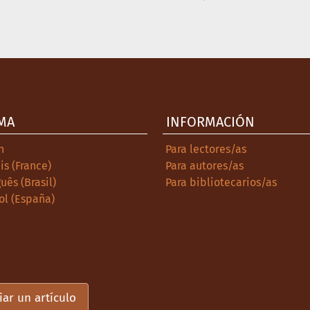
MA
INFORMACIÓN
h
Para lectores/as
is (France)
Para autores/as
uês (Brasil)
Para bibliotecarios/as
ol (España)
iar un artículo