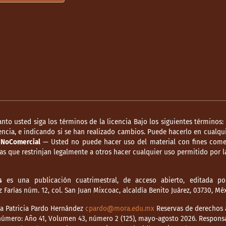
anto usted siga los términos de la licencia Bajo los siguientes términos:
ncia, e indicando si se han realizado cambios. Puede hacerlo en cualqui
.
NoComercial
— Usted no puede hacer uso del material con fines comer
s que restrinjan legalmente a otros hacer cualquier uso permitido por la
s
es una publicación cuatrimestral, de acceso abierto, editada por
Farías núm. 12, col. San Juan Mixcoac, alcaldía Benito Juárez, 03730, M
dia Patricia Pardo Hernández
cpardo@mora.edu.mx
Reservas de derechos a
o número: Año 41, Volumen 43, número 2 (125), mayo-agosto 2026. Respons