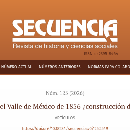
e 1856 ¿construcción de fuentes o de discursos?
ISSN-e: 2395-8464
NÚMERO ACTUAL
NÚMEROS ANTERIORES
NORMAS PARA COLAB
Núm. 125 (2026)
el Valle de México de 1856 ¿construcción d
ARTÍCULOS
https://doi.org/10.18234/secuencia.v0i125.2549