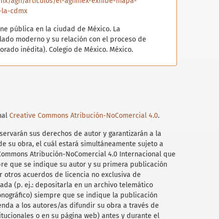
.mx/agn/articulos/el-agnmex-exhibe-mapa-
-la-cdmx
ene pública en la ciudad de México. La
llado moderno y su relación con el proceso de
torado inédita). Colegio de México. México.
s archivos y la lectura en el oficio del historiador.
.) Los andamios del historiador (pp. 198-211).
on Porfirio. Obras públicas, deuda y desarrollo
nal
Creative Commons Atribución-NoComercial 4.0
.
onómica / El Colegio de Michoacán / Universidad
.
ervarán sus derechos de autor y garantizarán a la
de su obra, el cuál estará simultáneamente sujeto a
untes históricos sobre su hidrografía. México.
 Commons Atribución-NoComercial 4.0 Internacional que
e Fomento.
re que se indique su autor y su primera publicación
s del desagüe del Valle de México: triunfo de las
r otros acuerdos de licencia no exclusiva de
ay. México. Imprenta Mundial.
ada (p. ej.: depositarla en un archivo telemático
onográfico) siempre que se indique la publicación
desagüe del Valle de México.
ienda a los autores/as difundir su obra a través de
tory/mapa-del-desag%C3%BCe-del-valle-de-
stitucionales o en su página web) antes y durante el