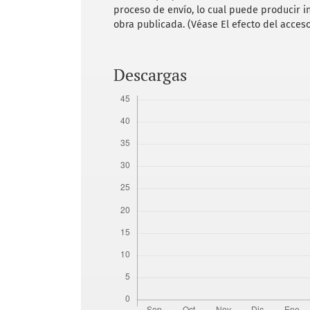
m%C3%A9xico/LQKyHXI34blJJA
proceso de envío, lo cual puede producir i
obra publicada. (Véase El efecto del acceso
Lemoine, E. (1978). El desagüe del Val
Mazarí, M. y Piatas, F. (1999). Cuatro
Descargas
ante inundaciones. En Memoria del Cole
Nacional.
Memoria histórica, técnica y administr
1449-1900. (1902). México. Tipografía 
Miranda. S. (2021). La caída de Tenoch
ciudad de México. México. Instituto d
Miranda. S. (2019). Desagüe, ambiente 
XIX, Relaciones Estudios de Historia y 
Orozco, M. (1864). Memoria para la car
acuerdo de la Sociedad Mexicana de Ge
Boix.
Robles, L. (1866). Memoria presentada
de los trabajos ejecutados en su ramo