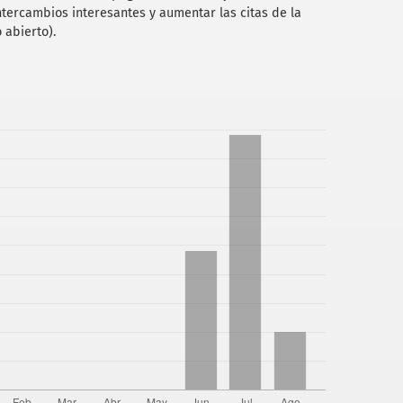
ntercambios interesantes y aumentar las citas de la
 abierto).
le de México. México. UNAM.
 grandes en el salvamento de la ciudad de México
gio Nacional (pp. 165-219). México. El Colegio
ativa de las obras de desagüe del Valle de México,
de la Oficina Impresora de Estampillas.
titlan y la posconquista ambiental de la cuenca y
e Investigaciones Históricas/ UNAM.
y urbanización de la Ciudad de México en el siglo
Sociedad, 40 (159), 31-72.
ta hidrográfica del Valle de México, formada por
ografía y Estadística. México. Imprenta de A.
 a S. M. El Emperador por el Ministro de Fomento
 el año de 1865. México. Imprenta de J. M. Andrade