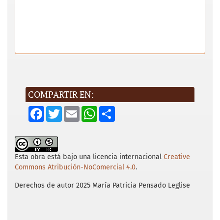
COMPARTIR EN:
F
T
E
W
S
a
w
m
h
h
c
i
a
a
a
e
t
i
t
r
b
t
l
s
e
o
e
A
o
r
p
Esta obra está bajo una licencia internacional
Creative
k
p
Commons Atribución-NoComercial 4.0
.
Derechos de autor 2025 María Patricia Pensado Leglise