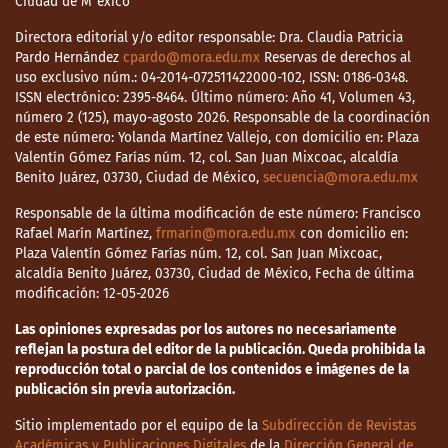
Ciudad de M¨éxico
Directora editorial y/o editor responsable: Dra. Claudia Patricia
Pardo Hernández
cpardo@mora.edu.mx
Reservas de derechos al
uso exclusivo núm.: 04-2014-072511422000-102, ISSN: 0186-0348.
ISSN electrónico: 2395-8464. Último número: Año 41, Volumen 43,
número 2 (125), mayo-agosto 2026. Responsable de la coordinación
de este número: Yolanda Martínez Vallejo, con domicilio en: Plaza
Valentín Gómez Farías núm. 12, col. San Juan Mixcoac, alcaldía
Benito Juárez, 03730, Ciudad de México,
secuencia@mora.edu.mx
Responsable de la última modificación de este número: Francisco
Rafael Marín Martínez,
frmarin@mora.edu.mx
con domicilio en:
Plaza Valentín Gómez Farías núm. 12, col. San Juan Mixcoac,
alcaldía Benito Juárez, 03730, Ciudad de México, Fecha de última
modificación: 12-05-2026
Las opiniones expresadas por los autores no necesariamente
reflejan la postura del editor de la publicación. Queda prohibida la
reproducción total o parcial de los contenidos e imágenes de la
publicación sin previa autorización.
Sitio implementado por el equipo de la
Subdirección de Revistas
Académicas y Publicaciones Digitales
de la
Dirección General de