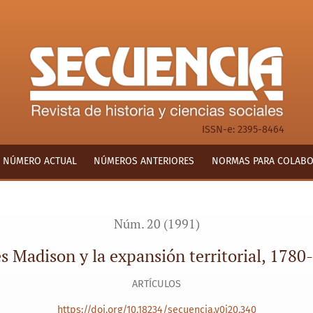
0-1790
ISSN-e: 2395-8464
NÚMERO ACTUAL
NÚMEROS ANTERIORES
NORMAS PARA COLAB
Núm. 20 (1991)
s Madison y la expansión territorial, 1780
ARTÍCULOS
https://doi.org/10.18234/secuencia.v0i20.340