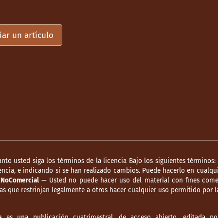
iar un artículo
anto usted siga los términos de la licencia Bajo los siguientes términos:
ncia, e indicando si se han realizado cambios. Puede hacerlo en cualqui
.
NoComercial
— Usted no puede hacer uso del material con fines comer
s que restrinjan legalmente a otros hacer cualquier uso permitido por la
s
es una publicación cuatrimestral, de acceso abierto, editada por