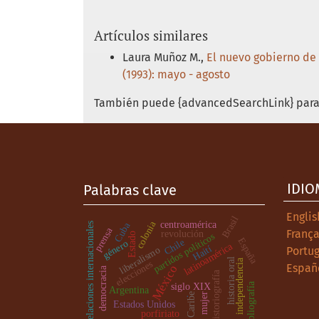
Artículos similares
Laura Muñoz M.,
El nuevo gobierno de
(1993): mayo - agosto
También puede {advancedSearchLink} para 
IDIO
Palabras clave
Englis
Brasil
colonia
centroamérica
Cuba
relaciones internacionales
prensa
França
revolución
Estado
partidos políticos
España
Chile
género
latinoamérica
Haití
Portug
liberalismo
historia oral
independencia
elecciones
Españ
México
democracia
historiografía
bibliografía
siglo XIX
Argentina
.
Caribe
mujer
Estados Unidos
porfiriato