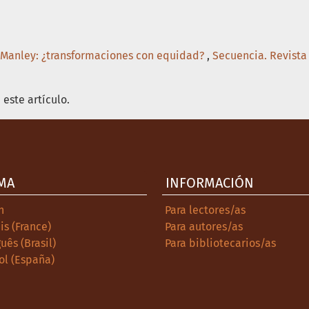
 Manley: ¿transformaciones con equidad?
,
Secuencia. Revista 
este artículo.
MA
INFORMACIÓN
h
Para lectores/as
is (France)
Para autores/as
uês (Brasil)
Para bibliotecarios/as
ol (España)