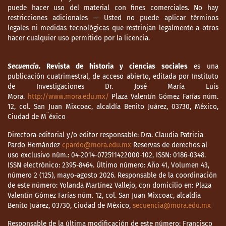
puede hacer uso del material con fines comerciales. No hay
restricciones adicionales — Usted no puede aplicar términos
legales ni medidas tecnológicas que restrinjan legalmente a otros
hacer cualquier uso permitido por la licencia.
Secuencia
. Revista de historia y ciencias sociales
es una
publicación cuatrimestral, de acceso abierto, editada por Instituto
de Investigaciones Dr. José María Luis
Mora.
http://www.mora.edu.mx/
Plaza Valentín Gómez Farías núm.
12, col. San Juan Mixcoac, alcaldía Benito Juárez, 03730, México,
Ciudad de M¨éxico
Directora editorial y/o editor responsable: Dra. Claudia Patricia
Pardo Hernández
cpardo@mora.edu.mx
Reservas de derechos al
uso exclusivo núm.: 04-2014-072511422000-102, ISSN: 0186-0348.
ISSN electrónico: 2395-8464. Último número: Año 41, Volumen 43,
número 2 (125), mayo-agosto 2026. Responsable de la coordinación
de este número: Yolanda Martínez Vallejo, con domicilio en: Plaza
Valentín Gómez Farías núm. 12, col. San Juan Mixcoac, alcaldía
Benito Juárez, 03730, Ciudad de México,
secuencia@mora.edu.mx
Responsable de la última modificación de este número: Francisco