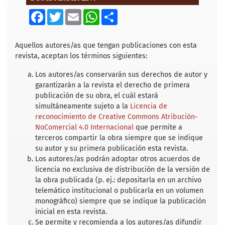
F
T
E
W
S
a
w
m
h
h
c
i
a
a
a
e
t
i
t
r
b
t
l
s
e
Aquellos autores/as que tengan publicaciones con esta
o
e
A
revista, aceptan los términos siguientes:
o
r
p
k
p
Los autores/as conservarán sus derechos de autor y
garantizarán a la revista el derecho de primera
publicación de su obra, el cuál estará
simultáneamente sujeto a la
Licencia de
reconocimiento de Creative Commons Atribución-
NoComercial 4.0 Internacional
que permite a
terceros compartir la obra siempre que se indique
su autor y su primera publicación esta revista.
Los autores/as podrán adoptar otros acuerdos de
licencia no exclusiva de distribución de la versión de
la obra publicada (p. ej.: depositarla en un archivo
telemático institucional o publicarla en un volumen
monográfico) siempre que se indique la publicación
inicial en esta revista.
Se permite y recomienda a los autores/as difundir