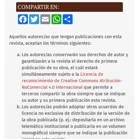
COMPARTIR EN:
F
T
E
W
S
a
w
m
h
h
c
i
a
a
a
e
t
i
t
r
b
t
l
s
e
Aquellos autores/as que tengan publicaciones con esta
o
e
A
revista, aceptan los términos siguientes:
o
r
p
k
p
Los autores/as conservarán sus derechos de autor y
garantizarán a la revista el derecho de primera
publicación de su obra, el cuál estará
simultáneamente sujeto a la
Licencia de
reconocimiento de Creative Commons Atribución-
NoComercial 4.0 Internacional
que permite a
terceros compartir la obra siempre que se indique
su autor y su primera publicación esta revista.
Los autores/as podrán adoptar otros acuerdos de
licencia no exclusiva de distribución de la versión de
la obra publicada (p. ej.: depositarla en un archivo
telemático institucional o publicarla en un volumen
monográfico) siempre que se indique la publicación