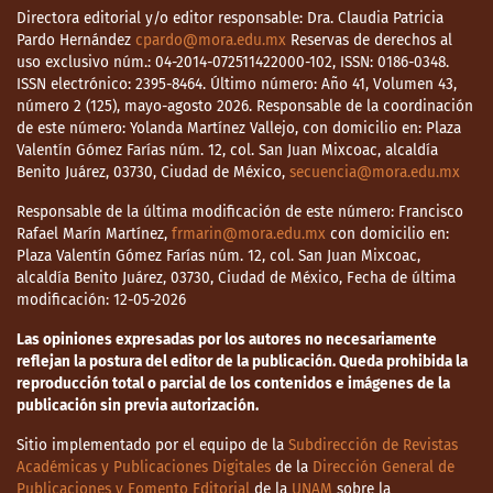
Directora editorial y/o editor responsable: Dra. Claudia Patricia
Pardo Hernández
cpardo@mora.edu.mx
Reservas de derechos al
uso exclusivo núm.: 04-2014-072511422000-102, ISSN: 0186-0348.
ISSN electrónico: 2395-8464. Último número: Año 41, Volumen 43,
número 2 (125), mayo-agosto 2026. Responsable de la coordinación
de este número: Yolanda Martínez Vallejo, con domicilio en: Plaza
Valentín Gómez Farías núm. 12, col. San Juan Mixcoac, alcaldía
Benito Juárez, 03730, Ciudad de México,
secuencia@mora.edu.mx
Responsable de la última modificación de este número: Francisco
Rafael Marín Martínez,
frmarin@mora.edu.mx
con domicilio en:
Plaza Valentín Gómez Farías núm. 12, col. San Juan Mixcoac,
alcaldía Benito Juárez, 03730, Ciudad de México, Fecha de última
modificación: 12-05-2026
Las opiniones expresadas por los autores no necesariamente
reflejan la postura del editor de la publicación. Queda prohibida la
reproducción total o parcial de los contenidos e imágenes de la
publicación sin previa autorización.
Sitio implementado por el equipo de la
Subdirección de Revistas
Académicas y Publicaciones Digitales
de la
Dirección General de
Publicaciones y Fomento Editorial
de la
UNAM
sobre la