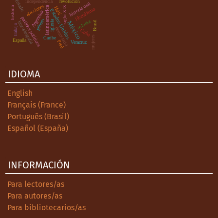
Estado
independencia
revolución
historia oral
elecciones
siglo XIX
historia
Haití
latinoamérica
liberalismo
Estados Unidos
Argentina
partidos políticos
género
colonia
iglesia
Brasil
México
historiografía
trabajo
democracia
Cuba
.
mujeres
Caribe
España
Perú
Veracruz
IDIOMA
English
Français (France)
Português (Brasil)
Español (España)
INFORMACIÓN
Para lectores/as
Para autores/as
Para bibliotecarios/as