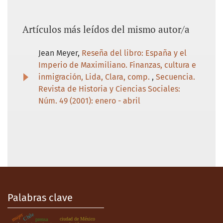
Artículos más leídos del mismo autor/a
Jean Meyer,
Reseña del libro: España y el
Imperio de Maximiliano. Finanzas, cultura e
inmigración, Lida, Clara, comp.
,
Secuencia.
Revista de Historia y Ciencias Sociales:
Núm. 49 (2001): enero - abril
Palabras clave
Chile
mujer
ciudad de México
prensa