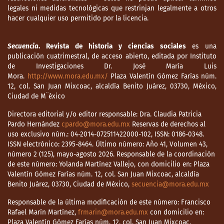
legales ni medidas tecnológicas que restrinjan legalmente a otros
hacer cualquier uso permitido por la licencia.
Secuencia
. Revista de historia y ciencias sociales
es una
publicación cuatrimestral, de acceso abierto, editada por Instituto
de Investigaciones Dr. José María Luis
Mora.
http://www.mora.edu.mx/
Plaza Valentín Gómez Farías núm.
12, col. San Juan Mixcoac, alcaldía Benito Juárez, 03730, México,
Ciudad de M¨éxico
Directora editorial y/o editor responsable: Dra. Claudia Patricia
Pardo Hernández
cpardo@mora.edu.mx
Reservas de derechos al
uso exclusivo núm.: 04-2014-072511422000-102, ISSN: 0186-0348.
ISSN electrónico: 2395-8464. Último número: Año 41, Volumen 43,
número 2 (125), mayo-agosto 2026. Responsable de la coordinación
de este número: Yolanda Martínez Vallejo, con domicilio en: Plaza
Valentín Gómez Farías núm. 12, col. San Juan Mixcoac, alcaldía
Benito Juárez, 03730, Ciudad de México,
secuencia@mora.edu.mx
Responsable de la última modificación de este número: Francisco
Rafael Marín Martínez,
frmarin@mora.edu.mx
con domicilio en:
Plaza Valentín Gómez Farías núm. 12, col. San Juan Mixcoac,