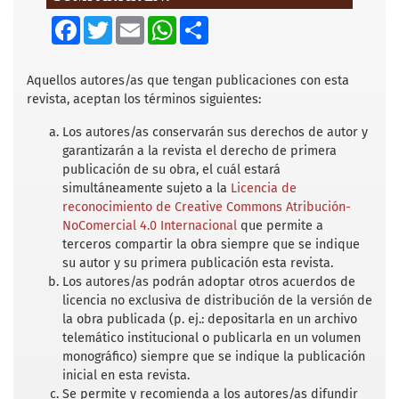
F
T
E
W
S
a
w
m
h
h
c
i
a
a
a
e
t
i
t
r
b
t
l
s
e
Aquellos autores/as que tengan publicaciones con esta
o
e
A
revista, aceptan los términos siguientes:
o
r
p
k
p
Los autores/as conservarán sus derechos de autor y
garantizarán a la revista el derecho de primera
publicación de su obra, el cuál estará
simultáneamente sujeto a la
Licencia de
reconocimiento de Creative Commons Atribución-
NoComercial 4.0 Internacional
que permite a
terceros compartir la obra siempre que se indique
su autor y su primera publicación esta revista.
Los autores/as podrán adoptar otros acuerdos de
licencia no exclusiva de distribución de la versión de
la obra publicada (p. ej.: depositarla en un archivo
telemático institucional o publicarla en un volumen
monográfico) siempre que se indique la publicación
inicial en esta revista.
Se permite y recomienda a los autores/as difundir