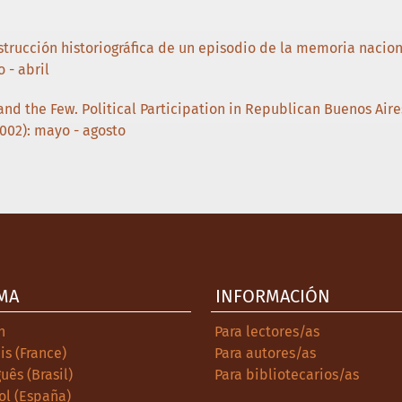
nstrucción historiográfica de un episodio de la memoria nacio
 - abril
and the Few. Political Participation in Republican Buenos Air
2002): mayo - agosto
MA
INFORMACIÓN
h
Para lectores/as
is (France)
Para autores/as
uês (Brasil)
Para bibliotecarios/as
ol (España)