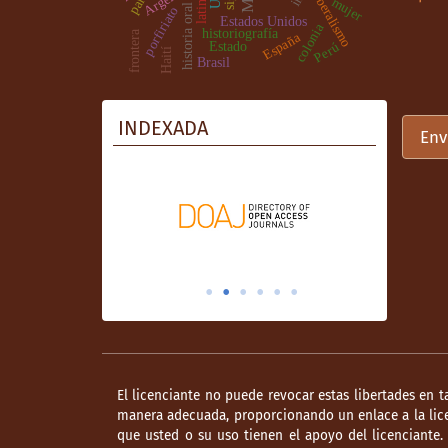
liberalismo
mujer
historia oral
porfiriato
Estados Unidos
colonia
historiografía
frontera
España
Estado
Perú
Haití
Brasil
INDEXADA
Env
El licenciante no puede revocar estas libertades en t
manera adecuada, proporcionando un enlace a la lice
que usted o su uso tienen el apoyo del licenciante