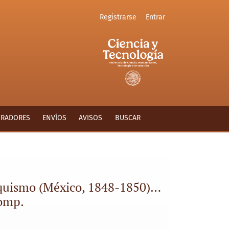
Registrarse
Entrar
porías del liberalismo, Palti, Elías José, comp.
ORADORES
ENVÍOS
AVISOS
BUSCAR
narquismo (México, 1848-1850)…
comp.