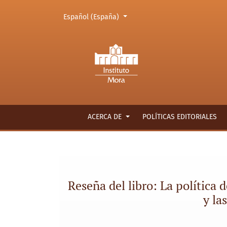
Cambiar el idioma. El actual es:
Español (España)
Reseña del libro: La política del disenso : la
ACERCA DE
POLÍTICAS EDITORIALES
Reseña del libro: La política
y la