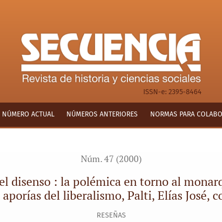
 polémica en torno al monarquismo (México, 1848-1850)… y las a
ISSN-e: 2395-8464
NÚMERO ACTUAL
NÚMEROS ANTERIORES
NORMAS PARA COLAB
Núm. 47 (2000)
 del disenso : la polémica en torno al mo
s aporías del liberalismo, Palti, Elías José, 
RESEÑAS