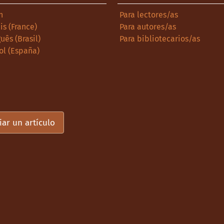
h
Para lectores/as
is (France)
Para autores/as
uês (Brasil)
Para bibliotecarios/as
ol (España)
iar un artículo