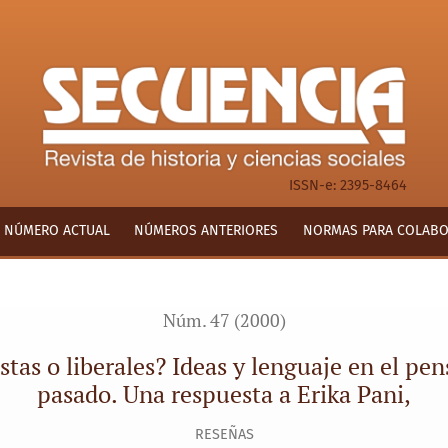
 Ideas y lenguaje en el pensamiento mexicano del siglo pasado
ISSN-e: 2395-8464
NÚMERO ACTUAL
NÚMEROS ANTERIORES
NORMAS PARA COLAB
Núm. 47 (2000)
stas o liberales? Ideas y lenguaje en el pe
pasado. Una respuesta a Erika Pani,
RESEÑAS