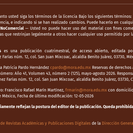
anto usted siga los términos de la licencia Bajo los siguientes términos:
ncia, e indicando si se han realizado cambios. Puede hacerlo en cualqui
.
NoComercial
— Usted no puede hacer uso del material con fines comer
s que restrinjan legalmente a otros hacer cualquier uso permitido por la
s
es una publicación cuatrimestral, de acceso abierto, editada por
Farías núm. 12, col. San Juan Mixcoac, alcaldía Benito Juárez, 03730, M
dia Patricia Pardo Hernández
cpardo@mora.edu.mx
Reservas de derechos a
o número: Año 41, Volumen 43, número 2 (125), mayo-agosto 2026. Respons
mez Farías núm. 12, col. San Juan Mixcoac, alcaldía Benito Juárez, 03730,
o: Francisco Rafael Marín Martínez,
frmarin@mora.edu.mx
con domicilio 
de México, Fecha de última modificación: 12-05-2026
mente reflejan la postura del editor de la publicación. Queda prohibida 
de Revistas Académicas y Publicaciones Digitales
de la
Dirección Genera