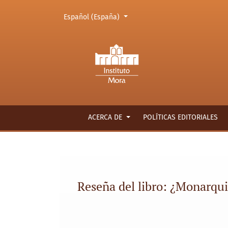
Cambiar el idioma. El actual es:
Español (España)
Reseña del libro: ¿Monarquistas o liberales?
ACERCA DE
POLÍTICAS EDITORIALES
Reseña del libro: ¿Monarqui