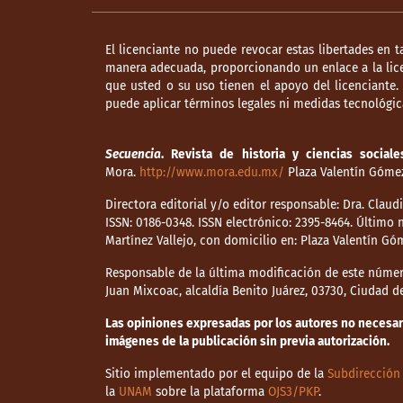
El licenciante no puede revocar estas libertades en t
manera adecuada, proporcionando un enlace a la lice
que usted o su uso tienen el apoyo del licenciante
puede aplicar términos legales ni medidas tecnológica
Secuencia
. Revista de historia y ciencias sociale
Mora.
http://www.mora.edu.mx/
Plaza Valentín Gómez 
Directora editorial y/o editor responsable: Dra. Clau
ISSN: 0186-0348. ISSN electrónico: 2395-8464. Últim
Martínez Vallejo, con domicilio en: Plaza Valentín Gó
Responsable de la última modificación de este númer
Juan Mixcoac, alcaldía Benito Juárez, 03730, Ciudad 
Las opiniones expresadas por los autores no necesaria
imágenes de la publicación sin previa autorización.
Sitio implementado por el equipo de la
Subdirección 
la
UNAM
sobre la plataforma
OJS3/PKP
.