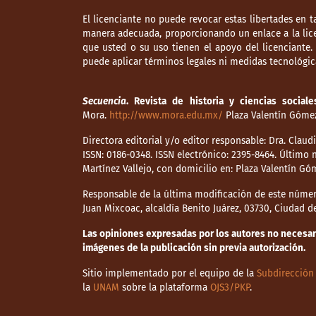
El licenciante no puede revocar estas libertades en t
manera adecuada, proporcionando un enlace a la lice
que usted o su uso tienen el apoyo del licenciante
puede aplicar términos legales ni medidas tecnológica
Secuencia
. Revista de historia y ciencias sociale
Mora.
http://www.mora.edu.mx/
Plaza Valentín Gómez 
Directora editorial y/o editor responsable: Dra. Clau
ISSN: 0186-0348. ISSN electrónico: 2395-8464. Últim
Martínez Vallejo, con domicilio en: Plaza Valentín Gó
Responsable de la última modificación de este númer
Juan Mixcoac, alcaldía Benito Juárez, 03730, Ciudad 
Las opiniones expresadas por los autores no necesaria
imágenes de la publicación sin previa autorización.
Sitio implementado por el equipo de la
Subdirección 
la
UNAM
sobre la plataforma
OJS3/PKP
.