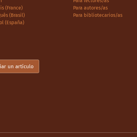
h
Para lectores/as
is (France)
Para autores/as
uês (Brasil)
Para bibliotecarios/as
ol (España)
iar un artículo