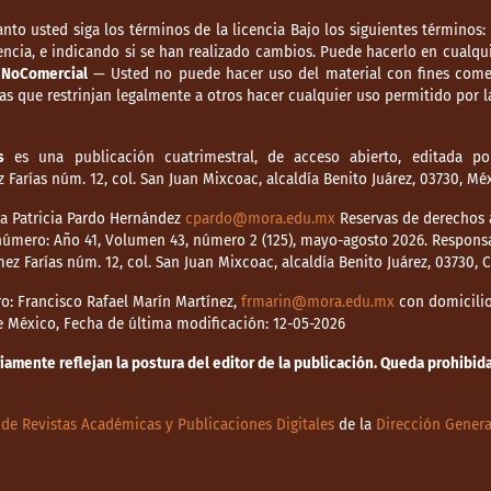
anto usted siga los términos de la licencia Bajo los siguientes términos:
ncia, e indicando si se han realizado cambios. Puede hacerlo en cualqui
.
NoComercial
— Usted no puede hacer uso del material con fines comer
s que restrinjan legalmente a otros hacer cualquier uso permitido por la
s
es una publicación cuatrimestral, de acceso abierto, editada por
Farías núm. 12, col. San Juan Mixcoac, alcaldía Benito Juárez, 03730, M
dia Patricia Pardo Hernández
cpardo@mora.edu.mx
Reservas de derechos a
o número: Año 41, Volumen 43, número 2 (125), mayo-agosto 2026. Respons
mez Farías núm. 12, col. San Juan Mixcoac, alcaldía Benito Juárez, 03730,
o: Francisco Rafael Marín Martínez,
frmarin@mora.edu.mx
con domicilio 
de México, Fecha de última modificación: 12-05-2026
mente reflejan la postura del editor de la publicación. Queda prohibida 
de Revistas Académicas y Publicaciones Digitales
de la
Dirección Genera