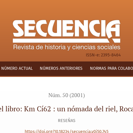
l, Roca, Lourdes
ISSN-e: 2395-8464
NÚMERO ACTUAL
NÚMEROS ANTERIORES
NORMAS PARA COLAB
Núm. 50 (2001)
l libro: Km Cí62 : un nómada del riel, Roc
RESEÑAS
https://doi.org/10.18234/secuencia.v0i50.745