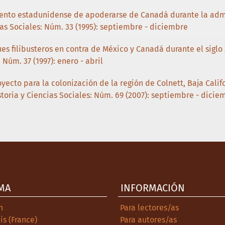
tento estadunidense de apoderarse de Canadá durante la admi
ias Sociales: Núm. 33 (1995): septiembre - diciembre
es filibusteros en contra de México y Canadá durante el siglo
 Núm. 37 (1997): enero - abril
oyecto para la colonización de la región de Colnett, Baja Cali
toria y Ciencias Sociales: Núm. 69 (2007): septiembre - dicie
MA
INFORMACIÓN
h
Para lectores/as
is (France)
Para autores/as