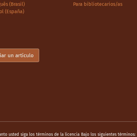
uês (Brasil)
Para bibliotecarios/as
ol (España)
iar un artículo
anto usted siga los términos de la licencia Bajo los siguientes términos: