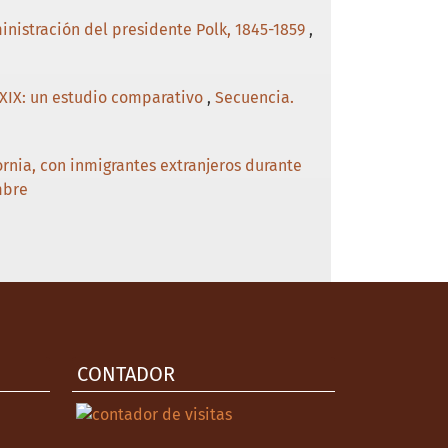
nistración del presidente Polk, 1845-1859
,
 XIX: un estudio comparativo
,
Secuencia.
fornia, con inmigrantes extranjeros durante
mbre
CONTADOR