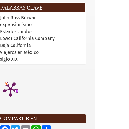
PALABRAS CLAVE
John Ross Browne
expansionismo
Estados Unidos
Lower California Company
Baja Ca­lifornia
viajeros en México
siglo XIX
COMPARTIR EN:
F
T
E
W
S