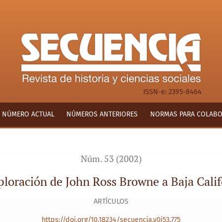
 Baja California en 1867
ISSN-e: 2395-8464
NÚMERO ACTUAL
NÚMEROS ANTERIORES
NORMAS PARA COLAB
Núm. 53 (2002)
xploración de John Ross Browne a Baja Cali
ARTÍCULOS
https://doi.org/10.18234/secuencia.v0i53.775