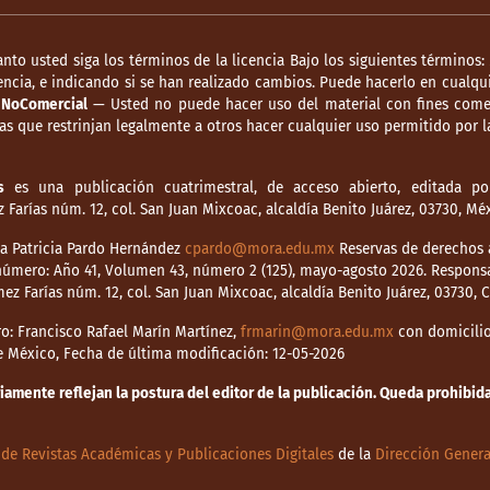
anto usted siga los términos de la licencia Bajo los siguientes términos:
ncia, e indicando si se han realizado cambios. Puede hacerlo en cualqui
.
NoComercial
— Usted no puede hacer uso del material con fines comer
s que restrinjan legalmente a otros hacer cualquier uso permitido por la
s
es una publicación cuatrimestral, de acceso abierto, editada por
Farías núm. 12, col. San Juan Mixcoac, alcaldía Benito Juárez, 03730, M
dia Patricia Pardo Hernández
cpardo@mora.edu.mx
Reservas de derechos a
o número: Año 41, Volumen 43, número 2 (125), mayo-agosto 2026. Respons
mez Farías núm. 12, col. San Juan Mixcoac, alcaldía Benito Juárez, 03730,
o: Francisco Rafael Marín Martínez,
frmarin@mora.edu.mx
con domicilio 
de México, Fecha de última modificación: 12-05-2026
mente reflejan la postura del editor de la publicación. Queda prohibida 
de Revistas Académicas y Publicaciones Digitales
de la
Dirección Genera