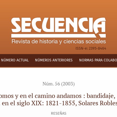
no andamos : bandidaje, caminos y administración de justicia 
ISSN-e: 2395-8464
NÚMERO ACTUAL
NÚMEROS ANTERIORES
NORMAS PARA COLAB
Núm. 56 (2003)
somos y en el camino andamos : bandidaje,
a en el siglo XIX: 1821-1855, Solares Roble
RESEÑAS