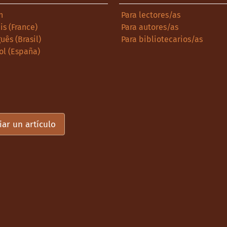
h
Para lectores/as
is (France)
Para autores/as
uês (Brasil)
Para bibliotecarios/as
ol (España)
iar un artículo