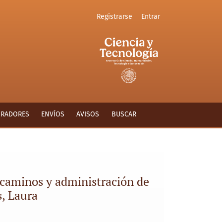
Registrarse
Entrar
en el siglo XIX: 1821-1855, Solares Robles, Laura
ORADORES
ENVÍOS
AVISOS
BUSCAR
 caminos y administración de
s, Laura