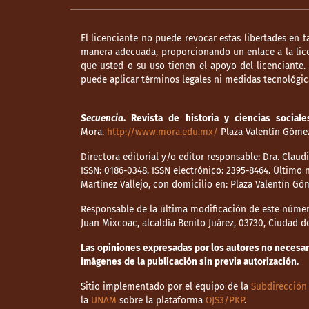
El licenciante no puede revocar estas libertades en t
manera adecuada, proporcionando un enlace a la lice
que usted o su uso tienen el apoyo del licenciante
puede aplicar términos legales ni medidas tecnológica
Secuencia
. Revista de historia y ciencias sociale
Mora.
http://www.mora.edu.mx/
Plaza Valentín Gómez 
Directora editorial y/o editor responsable: Dra. Clau
ISSN: 0186-0348. ISSN electrónico: 2395-8464. Últim
Martínez Vallejo, con domicilio en: Plaza Valentín Gó
Responsable de la última modificación de este númer
Juan Mixcoac, alcaldía Benito Juárez, 03730, Ciudad 
Las opiniones expresadas por los autores no necesaria
imágenes de la publicación sin previa autorización.
Sitio implementado por el equipo de la
Subdirección 
la
UNAM
sobre la plataforma
OJS3/PKP
.