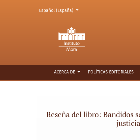
Cambiar el idioma. El actual es:
Español (España)
Reseña del libro: Bandidos somos y en el cami
ACERCA DE
POLÍTICAS EDITORIALES
Reseña del libro: Bandidos 
justici