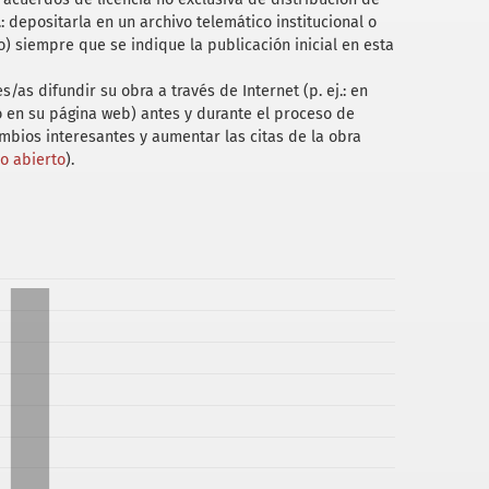
.: depositarla en un archivo telemático institucional o
prácticas políticas hacia la infancia en la
) siempre que se indique la publicación inicial en esta
s a principios del siglo XX. Revista de Indias
/as difundir su obra a través de Internet (p. ej.: en
 o en su página web) antes y durante el proceso de
o Provincial de Menores: idas y vueltas de una
ambios interesantes y aumentar las citas de la obra
nos Aires, 1910-1916.Ponencia presentada en XII
so abierto
).
a, Departamento de Historia Facultad de
Mar del Plata, Mar del Plata, Argentina.
fantil en el centro y sur de la provincia de Buenos
diecinueve y principios del veinte. Mundos do
rvadores bonaerenses y la reforma de la ley
 del Instituto Ravignani 31, 79-122.
 Conservador de la provincia de Buenos Aires y el
 1908-1918.Estudios Sociales 31 (1), 95-135.
provincias. Adaptaciones de la Ley Sáenz Peña.