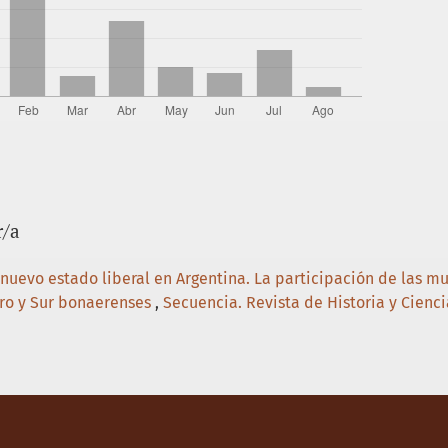
icales en el interior bonaerense. Ayacucho, Azul,
 doctorado inédita). Facultad de Ciencias Humanas,
Provincia de Buenos Aires, Tandil.
 del orden oligárquico al imperio del fraude. En J.
vincia de Buenos Aires. Tomo 4 (pp. 51-80). Buenos
ña de Ugarte, o el éxito de la reforma conservadora
Devoto y M. Ferrari (Comps.), La construcción de
s institucionales y prácticas políticas, 1900-1930
r/a
 peor: la economía argentina entre 1914 y 1930.En R.
 nuevo estado liberal en Argentina. La participación de las m
, Democracia, conflicto social y renovación de
tro y Sur bonaerenses
,
Secuencia. Revista de Historia y Cienci
 Aires: Sudamericana.
al. Gobierno y oposición, 1916-1943. Buenos Aires:
se: del auge exportador a su crisis. En J. M.
ia de Buenos Aires. Tomo 4 (81-121). Buenos Aires: