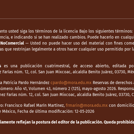
anto usted siga los términos de la licencia Bajo los siguientes términos:
ncia, e indicando si se han realizado cambios. Puede hacerlo en cualqui
.
NoComercial
— Usted no puede hacer uso del material con fines comer
s que restrinjan legalmente a otros hacer cualquier uso permitido por la
s
es una publicación cuatrimestral, de acceso abierto, editada por
Farías núm. 12, col. San Juan Mixcoac, alcaldía Benito Juárez, 03730, M
dia Patricia Pardo Hernández
cpardo@mora.edu.mx
Reservas de derechos a
o número: Año 41, Volumen 43, número 2 (125), mayo-agosto 2026. Respons
mez Farías núm. 12, col. San Juan Mixcoac, alcaldía Benito Juárez, 03730,
o: Francisco Rafael Marín Martínez,
frmarin@mora.edu.mx
con domicilio 
de México, Fecha de última modificación: 12-05-2026
mente reflejan la postura del editor de la publicación. Queda prohibida 