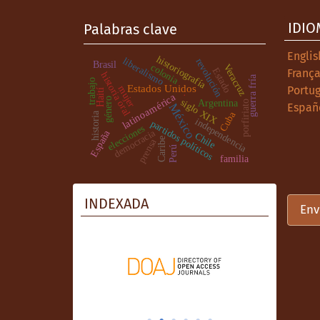
Edhasa.
IDIO
Palabras clave
Sosensky, S.(2008). Un remedio contra l
instituciones de encierro de la ciudad
Englis
historiografía
Revista de historia de la medicina y de 
liberalismo
revolución
Brasil
colonia
Veracruz
Estado
França
historia oral
guerra fría
trabajo
Stagno, L.(2008). Cuando la educación d
Estados Unidos
Portug
mujer
Haití
.
latinoamérica
género
educativas ligadas al complejo tutelar
siglo XIX
Argentina
porfiriato
Españ
México
Cuba
historia
Jornada Argentina de Historia de la Ed
independencia
partidos políticos
elecciones
democracia
España
Chile
Caribe
prensa
Stagno, L. (2010). Una infancia aparte
Perú
Buenos Aires: FLACSO - Libros Libres.
familia
Tato, M. I.(2005). Variaciones reformi
de la democratización, 1912-1919.Secue
INDEXADA
Env
Zapiola, C. (2014). Un lugar para los m
corrección. Buenos Aires, 1890-1930. (T
Letras, Universidad de Buenos Aires.
Zapiola, C. (2009). Los niños entre la es
obligatoriedad escolar) Buenos Aires, 