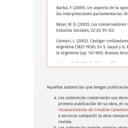
Barba, F. (2009). Un aspecto de la opo
las interpelaciones parlamentarias. Anu
Bejar, M. D. (2002). Los conservadore
Estudios Sociales, 22-23, 95-123.
Caimari, L. (2002). Castigar civilizad
Argentina (1827-1930). En S. Gayol y G. 
la Argentina (pp. 141-169). Buenos Aire
Castro, M. (2000). Partidos políticos, 
los periodos pre-electorales. La provin
Servetto, M. Ferrari y G. Closa (Comps.
la Argentina del siglo XX (pp. 125-156
Aquellos autores/as que tengan publicacion
Universidad Nacional del Centro y Uni
Los autores/as conservarán sus derec
Cerdá, J. M. (2013). Una política social
primera publicación de su obra, el c
Patronato y los tribunales de menores
reconocimiento de Creative Commons 
197-220.
a terceros compartir la obra siempre
de Paz Trueba, Y. (2007).Asilos, infanc
revista.
siglo XIX y comienzos del XX. Andes 28 (
Los autores/as podrán adoptar otros 