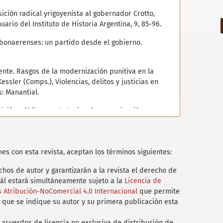
sición radical yrigoyenista al gobernador Crotto,
ario del Instituto de Historia Argentina, 9, 85-96.
s bonaerenses: un partido desde el gobierno.
amente. Rasgos de la modernización punitiva en la
Kessler (Comps.), Violencias, delitos y justicias en
s: Manantial.
opinión pública y estrategias de comunicación en
cia de Buenos Aires 1912-1941. En M.E. Spinelli, A.
), La conformación de las identidades políticas en
).Mar del Plata: Universidad Nacional de Córdoba,
es con esta revista, aceptan los términos siguientes:
versidad Nacional de Mar del Plata.
hos de autor y garantizarán a la revista el derecho de
 particular para la infancia en la década del ‘30: el
uál estará simultáneamente sujeto a la
Licencia de
 en la provincia de Mendoza. Revista Páginas 8,
Atribución-NoComercial 4.0 Internacional
que permite
 que se indique su autor y su primera publicación esta
ia y trabajo: la campaña bonaerense a fines del
1), 1-14.
acuerdos de licencia no exclusiva de distribución de