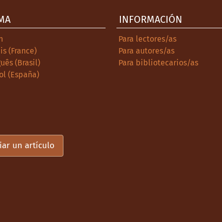
MA
INFORMACIÓN
a delincuencia: el trabajo infantil en las
 de México durante la posrevolución. Asclepio.
h
Para lectores/as
la ciencia, 2, 95-118.
is (France)
Para autores/as
ebió sustituir al castigo. Sobre las instituciones
uês (Brasil)
Para bibliotecarios/as
, Bs. As., 1919-1942. Ponencia presentada en IV
ol (España)
ucación, Salta, Argentina.
. La minoridad en la provincia de Buenos Aires,
stas: los conservadores bonaerenses ante el desafío
ncia 63, 128-150.
iar un artículo
enores. Patronato estatal e instituciones de
esis de doctorado inédita). Facultad de Filosofía y
cuela, el taller y la calle (o los límites de la
1884-1915. Cadernos de Pesquisa, (39) 136, 69-91.