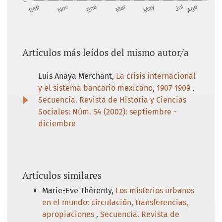
freight transport regulation. Washington:
The Brookings Institution Washington.
González, L. S. (1992). Proceso de
configuración territorial de la industria
Artículos más leídos del mismo autor/a
automotriz terminal en México, 1964-1989.
México: Universidad Autónoma del Estado
Luis Anaya Merchant,
La crisis internacional
de México.
y el sistema bancario mexicano, 1907-1909
,
Secuencia. Revista de Historia y Ciencias
Grunstein, A. (2008). Mariano Cabrera y
Sociales: Núm. 54 (2002): septiembre -
Javier Sánchez Mejorada. Dos ejecutivos
diciembre
frente al problema laboral de los
Ferrocarriles Nacionales de México, 1924-
1935. Boletín FAPECYFT, 59.
Grunstein, A. (2012). Consolidados: José Yves
Artículos similares
Limantour y la formación de los
Marie-Eve Thérenty,
Los misterios urbanos
Ferrocarriles Nacionales de México. México:
en el mundo: circulación, transferencias,
Consejo Nacional para la Cultura y las Artes.
apropiaciones
,
Secuencia. Revista de