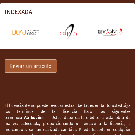
Ripley, T. (2003). The Wehrmacht. The
INDEXADA
German army in World War II, 1939-1945.
Nueva York y Londres: F. Dearborn.
Rose, M. (1979). Interestate. Express highway
politics, 1941-1956. Kansas: Lawrence, The
Regent Press.
Samstad, J. (1996). Sindicalismo y la
Enviar un artículo
reestructuración productiva. (Documento
de Trabajo). Tijuana: El Colegio de la
Frontera Norte.
Sánchez, G. A. (1997). La banda del
automóvil gris. La ciudad de México, la
El licenciante no puede revocar estas libertades en tanto usted siga
revolución, el cine y el teatro. México:
los términos de la licencia Bajo los siguientes
Sansores & Aljure Editores.
términos:
Atribución
— Usted debe darle crédito a esta obra de
manera adecuada, proporcionando un enlace a la licencia, e
Secretaría de Economía Nacional, Dirección
indicando si se han realizado cambios. Puede hacerlo en cualquier
General de Estadística (1940). Tercer censo