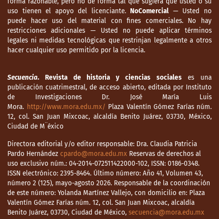
forma razonable, pero no de forma tal que sugiera que usted o su
uso tienen el apoyo del licenciante.
NoComercial
— Usted no
industrial de los Estados Unidos Mexicanos.
puede hacer uso del material con fines comerciales. No hay
México: Secretaría de Economía Nacional.
restricciones adicionales — Usted no puede aplicar términos
legales ni medidas tecnológicas que restrinjan legalmente a otros
Sousa, M. (1946). Sentido nacional y social
hacer cualquier uso permitido por la licencia.
de las obras públicas. En Seis años de
actividad nacional (pp. 411-438). México:
Secuencia
. Revista de historia y ciencias sociales
es una
Secretaría de Gobernación/Talleres Gráficos
publicación cuatrimestral, de acceso abierto, editada por Instituto
de la Nación.
de Investigaciones Dr. José María Luis
Mora.
http://www.mora.edu.mx/
Plaza Valentín Gómez Farías núm.
Valencia, A. (2015). El descarrilamiento de
12, col. San Juan Mixcoac, alcaldía Benito Juárez, 03730, México,
un sueño. Historia de los Ferrocarriles
Ciudad de M¨éxico
Nacionales de México, 1920-1949. México:
Directora editorial y/o editor responsable: Dra. Claudia Patricia
Centro de Estudios Históricos-El Colegio de
Pardo Hernández
cpardo@mora.edu.mx
Reservas de derechos al
México.
uso exclusivo núm.: 04-2014-072511422000-102, ISSN: 0186-0348.
ISSN electrónico: 2395-8464. Último número: Año 41, Volumen 43,
Vera, A. (1943). La pesadilla ferrocarrilera.
número 2 (125), mayo-agosto 2026. Responsable de la coordinación
Guadalajara: Cía. Linotipográfica
de este número: Yolanda Martínez Vallejo, con domicilio en: Plaza
Guadalajara.
Valentín Gómez Farías núm. 12, col. San Juan Mixcoac, alcaldía
Benito Juárez, 03730, Ciudad de México,
secuencia@mora.edu.mx
Weingroff, R. F. (junio, 1996). Federal-Aid