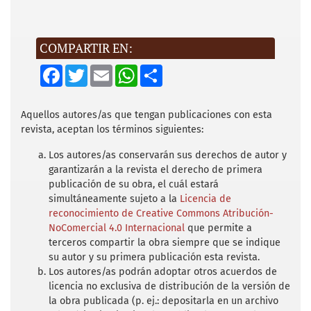
obrera de los Ferrocarriles Nacionales de
México: estimaciones de los daños
económicos y la opinión pública, 1938-1940.
COMPARTIR EN:
Cuernavaca: Facultad de Humanidades-
F
T
E
W
S
Universidad Autónoma del Estado de
a
w
m
h
h
c
i
a
a
a
Morelos.
e
t
i
t
r
b
t
l
s
e
Aquellos autores/as que tengan publicaciones con esta
Cárdenas, L. (1979). Palabras y documentos
o
e
A
revista, aceptan los términos siguientes:
o
r
p
públicos 1928-1970 (3 vols.). México: Siglo
k
p
XXI Editores.
Los autores/as conservarán sus derechos de autor y
garantizarán a la revista el derecho de primera
Coatsworth, J. H. (1984). El impacto
publicación de su obra, el cuál estará
simultáneamente sujeto a la
Licencia de
económico de los ferrocarriles en el
reconocimiento de Creative Commons Atribución-
porfiriato. Crecimiento contra desarrollo.
NoComercial 4.0 Internacional
que permite a
México: Era.
terceros compartir la obra siempre que se indique
su autor y su primera publicación esta revista.
Cooperativas (12 de junio de 1935). Diario de
Los autores/as podrán adoptar otros acuerdos de
los Negocios. Finanzas y Comercio.
licencia no exclusiva de distribución de la versión de
la obra publicada (p. ej.: depositarla en un archivo
Department of Commerce (Herbert Hoover,