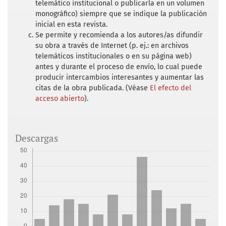
telemático institucional o publicarla en un volumen
Secretary) (1926). Commerce Yearbook 1925.
monográfico) siempre que se indique la publicación
Washington: Washington Government Office.
inicial en esta revista.
Se permite y recomienda a los autores/as difundir
Department of Commerce (Herbert Hoover,
su obra a través de Internet (p. ej.: en archivos
Secretary) (1928). Commerce Yearbook 1927.
telemáticos institucionales o en su página web)
Washington: Washington Government Office.
antes y durante el proceso de envío, lo cual puede
producir intercambios interesantes y aumentar las
Department of Commerce (Herbert Hoover,
citas de la obra publicada. (Véase
El efecto del
Secretary) (1929). Commerce Yearbook 1928.
acceso abierto
).
Washington: Washington Government Office.
Freeman, B. (2010). Driving Pan-
Descargas
Americanism: The imagination of a Gulf of
Mexico highway. The Journal of Latino-Latin
American Studies, 3(4), 56-68. DOI:
https://doi.org/10.18085/llas.3.4.g380050082
v17218
Friedlaender, A. (1969). The dilemma of