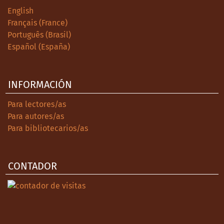
Mexiquense/UAM-Xochimilco.
English
Français (France)
Lewis, T. (1997). Divided Highways. Buiding
Português (Brasil)
the Interestate Highways, Transfroming
Español (España)
American Life. Estados Unidos: Viking Press.
McCloud, J. F. (2015). Del Jeep al Torino. La
INFORMACIÓN
historia de IKA, primera planta automotriz
integrada de Sudamérica. Carapachay:
Para lectores/as
Lenguaje Claro Editora.
Para autores/as
Moulton, H. (1933). The American
Para bibliotecarios/as
transportation problem. Washington: The
Brookings Institution.
CONTADOR
Payró, M. (1999). Altas noticias. Septiembre
1.
Perkin, H. (1976). The Age of Automobile.
Londres: Quartet Books.