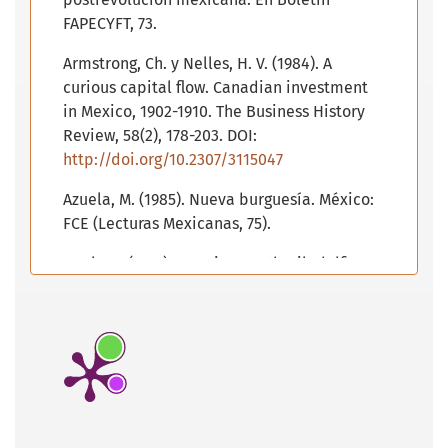
FAPECYFT, 73.
Armstrong, Ch. y Nelles, H. V. (1984). A
curious capital flow. Canadian investment
in Mexico, 1902-1910. The Business History
Review, 58(2), 178-203. DOI:
http://doi.org/10.2307/3115047
Azuela, M. (1985). Nueva burguesía. México:
FCE (Lecturas Mexicanas, 75).
Beals, C. (1937). America South. Filadelfia
yNueva York: JB Lippincott Company.
Bess, M. K. (2017). Routes of compromise.
Building roads and shaping the nation in
Mexico, 1917-1952. Lincoln y Londres:
University of Nebraska Press.
Beltrán Juárez, J. F. (2015). La administración