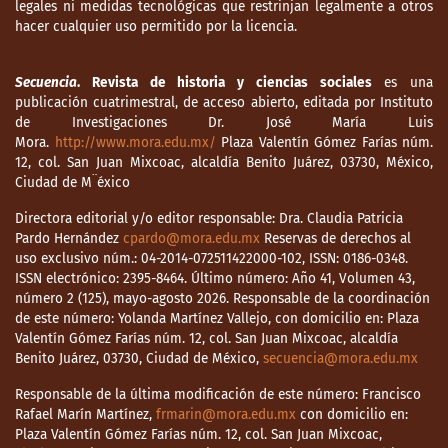
legales ni medidas tecnológicas que restrinjan legalmente a otros
hacer cualquier uso permitido por la licencia.
Secuencia
. Revista de historia y ciencias sociales
es una
publicación cuatrimestral, de acceso abierto, editada por Instituto
de Investigaciones Dr. José María Luis
Mora.
http://www.mora.edu.mx/
Plaza Valentín Gómez Farías núm.
12, col. San Juan Mixcoac, alcaldía Benito Juárez, 03730, México,
Ciudad de M¨éxico
Directora editorial y/o editor responsable: Dra. Claudia Patricia
Pardo Hernández
cpardo@mora.edu.mx
Reservas de derechos al
uso exclusivo núm.: 04-2014-072511422000-102, ISSN: 0186-0348.
ISSN electrónico: 2395-8464. Último número: Año 41, Volumen 43,
número 2 (125), mayo-agosto 2026. Responsable de la coordinación
de este número: Yolanda Martínez Vallejo, con domicilio en: Plaza
Valentín Gómez Farías núm. 12, col. San Juan Mixcoac, alcaldía
Benito Juárez, 03730, Ciudad de México,
secuencia@mora.edu.mx
Responsable de la última modificación de este número: Francisco
Rafael Marín Martínez,
frmarin@mora.edu.mx
con domicilio en:
Plaza Valentín Gómez Farías núm. 12, col. San Juan Mixcoac,