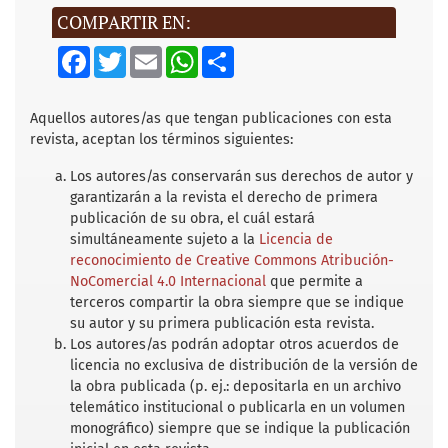
COMPARTIR EN:
F
T
E
W
S
a
w
m
h
h
c
i
a
a
a
e
t
i
t
r
b
t
l
s
e
Aquellos autores/as que tengan publicaciones con esta
o
e
A
revista, aceptan los términos siguientes:
o
r
p
k
p
Los autores/as conservarán sus derechos de autor y
garantizarán a la revista el derecho de primera
publicación de su obra, el cuál estará
simultáneamente sujeto a la
Licencia de
reconocimiento de Creative Commons Atribución-
NoComercial 4.0 Internacional
que permite a
terceros compartir la obra siempre que se indique
su autor y su primera publicación esta revista.
Los autores/as podrán adoptar otros acuerdos de
licencia no exclusiva de distribución de la versión de
la obra publicada (p. ej.: depositarla en un archivo
telemático institucional o publicarla en un volumen
monográfico) siempre que se indique la publicación