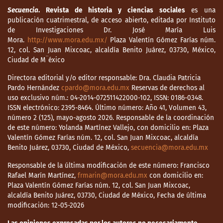
Secuencia
. Revista de historia y ciencias sociales
es una
publicación cuatrimestral, de acceso abierto, editada por Instituto
de Investigaciones Dr. José María Luis
Mora.
http://www.mora.edu.mx/
Plaza Valentín Gómez Farías núm.
12, col. San Juan Mixcoac, alcaldía Benito Juárez, 03730, México,
Ciudad de M¨éxico
Directora editorial y/o editor responsable: Dra. Claudia Patricia
Pardo Hernández
cpardo@mora.edu.mx
Reservas de derechos al
uso exclusivo núm.: 04-2014-072511422000-102, ISSN: 0186-0348.
ISSN electrónico: 2395-8464. Último número: Año 41, Volumen 43,
número 2 (125), mayo-agosto 2026. Responsable de la coordinación
de este número: Yolanda Martínez Vallejo, con domicilio en: Plaza
Valentín Gómez Farías núm. 12, col. San Juan Mixcoac, alcaldía
Benito Juárez, 03730, Ciudad de México,
secuencia@mora.edu.mx
Responsable de la última modificación de este número: Francisco
Rafael Marín Martínez,
frmarin@mora.edu.mx
con domicilio en:
Plaza Valentín Gómez Farías núm. 12, col. San Juan Mixcoac,
alcaldía Benito Juárez, 03730, Ciudad de México, Fecha de última
modificación: 12-05-2026