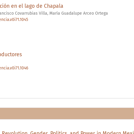
ción en el lago de Chapala
ncisco Covarrubias Villa, María Guadalupe Arceo Ortega
ncia.v0i71.1045
oductores
ncia.v0i71.1046
 Revolution. Gender, Politics, and Power in Modern Mexico