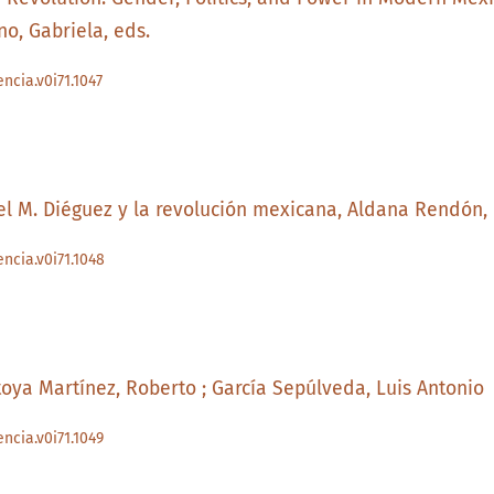
o, Gabriela, eds.
ncia.v0i71.1047
el M. Diéguez y la revolución mexicana, Aldana Rendón,
encia.v0i71.1048
toya Martínez, Roberto ; García Sepúlveda, Luis Antonio
ncia.v0i71.1049