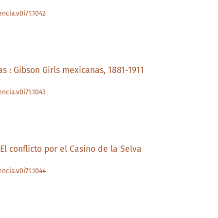
n
ncia.v0i71.1042
s : Gibson Girls mexicanas, 1881-1911
ncia.v0i71.1043
 El conflicto por el Casino de la Selva
ncia.v0i71.1044