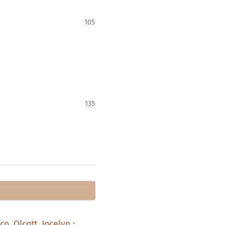
105
135
, Olcott, Jocelyn ;