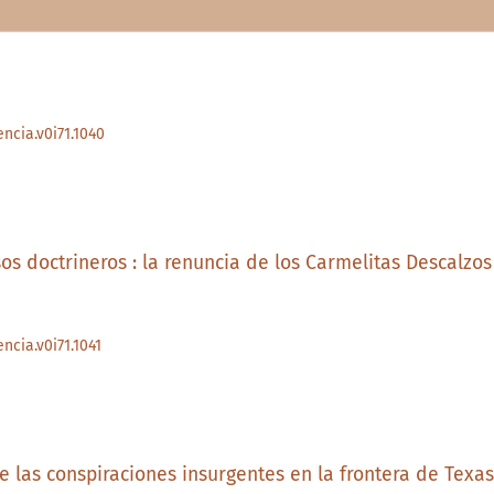
encia.v0i71.1040
osos doctrineros : la renuncia de los Carmelitas Descalzo
ncia.v0i71.1041
te las conspiraciones insurgentes en la frontera de Texas