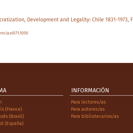
ratization, Development and Legality: Chile 1831-1973, F
encia.v0i71.1050
MA
INFORMACIÓN
h
Para lectores/as
is (France)
Para autores/as
uês (Brasil)
Para bibliotecarios/as
ol (España)