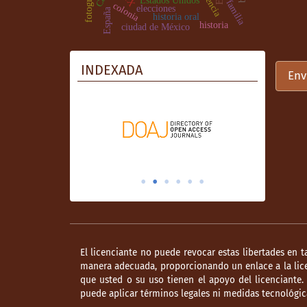
fotografía
Estados Unidos
familia
colonia
elecciones
España
historia oral
historia
ciudad de México
INDEXADA
Env
El licenciante no puede revocar estas libertades en t
manera adecuada, proporcionando un enlace a la lice
que usted o su uso tienen el apoyo del licenciante
puede aplicar términos legales ni medidas tecnológica