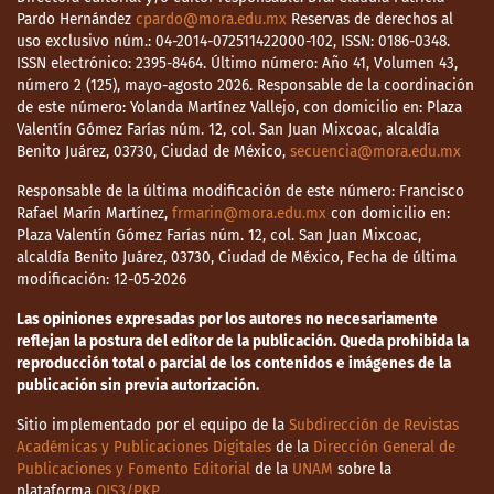
Pardo Hernández
cpardo@mora.edu.mx
Reservas de derechos al
uso exclusivo núm.: 04-2014-072511422000-102, ISSN: 0186-0348.
ISSN electrónico: 2395-8464. Último número: Año 41, Volumen 43,
número 2 (125), mayo-agosto 2026. Responsable de la coordinación
de este número: Yolanda Martínez Vallejo, con domicilio en: Plaza
Valentín Gómez Farías núm. 12, col. San Juan Mixcoac, alcaldía
Benito Juárez, 03730, Ciudad de México,
secuencia@mora.edu.mx
Responsable de la última modificación de este número: Francisco
Rafael Marín Martínez,
frmarin@mora.edu.mx
con domicilio en:
Plaza Valentín Gómez Farías núm. 12, col. San Juan Mixcoac,
alcaldía Benito Juárez, 03730, Ciudad de México, Fecha de última
modificación: 12-05-2026
Las opiniones expresadas por los autores no necesariamente
reflejan la postura del editor de la publicación. Queda prohibida la
reproducción total o parcial de los contenidos e imágenes de la
publicación sin previa autorización.
Sitio implementado por el equipo de la
Subdirección de Revistas
Académicas y Publicaciones Digitales
de la
Dirección General de
Publicaciones y Fomento Editorial
de la
UNAM
sobre la
plataforma
OJS3/PKP
.