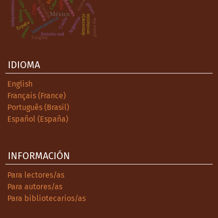
Estados Unidos
partidos políticos
elecciones
Cuba
independencia
género
Chile
.
historia
iglesia
México
democracia
revolución
latinoamérica
Argentina
Caribe
guerra fría
España
prensa
historia oral
Uruguay
IDIOMA
English
Français (France)
Português (Brasil)
Español (España)
INFORMACIÓN
Para lectores/as
Para autores/as
Para bibliotecarios/as