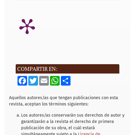
COMPARTIR EN:
F
T
E
W
S
a
w
m
h
h
c
i
a
a
a
e
t
i
t
r
b
t
l
s
e
Aquellos autores/as que tengan publicaciones con esta
o
e
A
revista, aceptan los términos siguientes:
o
r
p
k
p
Los autores/as conservarán sus derechos de autor y
garantizarán a la revista el derecho de primera
publicación de su obra, el cuál estará
simultáneamente sujeto a la
Licencia de