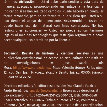
términos:
Atribución
— Usted debe darle crédito a esta obra de
manera adecuada, proporcionando un enlace a la licencia, e
indicando si se han realizado cambios. Puede hacerlo en cualquier
forma razonable, pero no de forma tal que sugiera que usted o su
uso tienen el apoyo del licenciante.
NoComercial
— Usted no
puede hacer uso del material con fines comerciales. No hay
restricciones adicionales — Usted no puede aplicar términos
legales ni medidas tecnológicas que restrinjan legalmente a otros
hacer cualquier uso permitido por la licencia.
Secuencia
. Revista de historia y ciencias sociales
es una
publicación cuatrimestral, de acceso abierto, editada por Instituto
de Investigaciones Dr. José María Luis
Mora.
http://www.mora.edu.mx/
Plaza Valentín Gómez Farías núm.
12, col. San Juan Mixcoac, alcaldía Benito Juárez, 03730, México,
Ciudad de M¨éxico
Directora editorial y/o editor responsable: Dra. Claudia Patricia
Pardo Hernández
cpardo@mora.edu.mx
Reservas de derechos al
uso exclusivo núm.: 04-2014-072511422000-102, ISSN: 0186-0348.
ISSN electrónico: 2395-8464. Último número: Año 41, Volumen 43,
número 2 (125), mayo-agosto 2026. Responsable de la coordinación