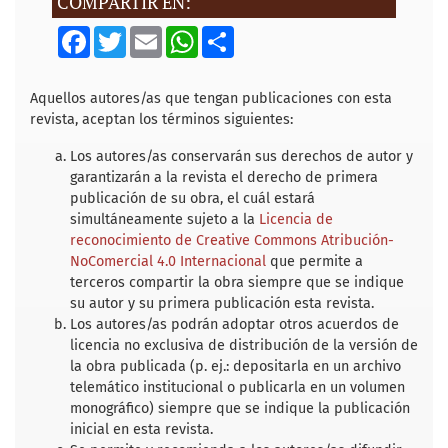
COMPARTIR EN:
F
T
E
W
S
a
w
m
h
h
c
i
a
a
a
e
t
i
t
r
b
t
l
s
e
Aquellos autores/as que tengan publicaciones con esta
o
e
A
revista, aceptan los términos siguientes:
o
r
p
k
p
Los autores/as conservarán sus derechos de autor y
garantizarán a la revista el derecho de primera
publicación de su obra, el cuál estará
simultáneamente sujeto a la
Licencia de
reconocimiento de Creative Commons Atribución-
NoComercial 4.0 Internacional
que permite a
terceros compartir la obra siempre que se indique
su autor y su primera publicación esta revista.
Los autores/as podrán adoptar otros acuerdos de
licencia no exclusiva de distribución de la versión de
la obra publicada (p. ej.: depositarla en un archivo
telemático institucional o publicarla en un volumen
monográfico) siempre que se indique la publicación
inicial en esta revista.