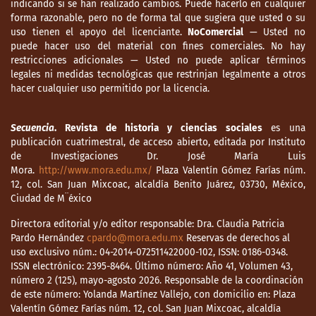
indicando si se han realizado cambios. Puede hacerlo en cualquier
forma razonable, pero no de forma tal que sugiera que usted o su
uso tienen el apoyo del licenciante.
NoComercial
— Usted no
puede hacer uso del material con fines comerciales. No hay
restricciones adicionales — Usted no puede aplicar términos
legales ni medidas tecnológicas que restrinjan legalmente a otros
hacer cualquier uso permitido por la licencia.
Secuencia
. Revista de historia y ciencias sociales
es una
publicación cuatrimestral, de acceso abierto, editada por Instituto
de Investigaciones Dr. José María Luis
Mora.
http://www.mora.edu.mx/
Plaza Valentín Gómez Farías núm.
12, col. San Juan Mixcoac, alcaldía Benito Juárez, 03730, México,
Ciudad de M¨éxico
Directora editorial y/o editor responsable: Dra. Claudia Patricia
Pardo Hernández
cpardo@mora.edu.mx
Reservas de derechos al
uso exclusivo núm.: 04-2014-072511422000-102, ISSN: 0186-0348.
ISSN electrónico: 2395-8464. Último número: Año 41, Volumen 43,
número 2 (125), mayo-agosto 2026. Responsable de la coordinación
de este número: Yolanda Martínez Vallejo, con domicilio en: Plaza
Valentín Gómez Farías núm. 12, col. San Juan Mixcoac, alcaldía