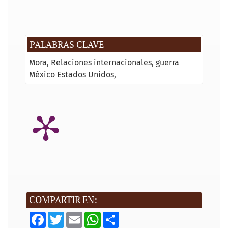
PALABRAS CLAVE
Mora
Relaciones internacionales
guerra
México Estados Unidos
COMPARTIR EN:
F
T
E
W
S
a
w
m
h
h