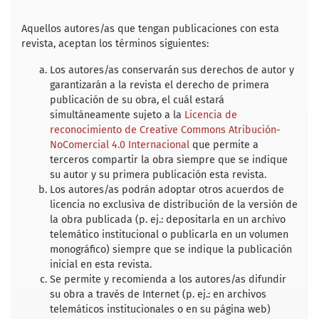
c
i
a
a
a
e
t
i
t
r
b
t
l
s
e
Aquellos autores/as que tengan publicaciones con esta
o
e
A
revista, aceptan los términos siguientes:
o
r
p
k
p
Los autores/as conservarán sus derechos de autor y
garantizarán a la revista el derecho de primera
publicación de su obra, el cuál estará
simultáneamente sujeto a la
Licencia de
reconocimiento de Creative Commons Atribución-
NoComercial 4.0 Internacional
que permite a
terceros compartir la obra siempre que se indique
su autor y su primera publicación esta revista.
Los autores/as podrán adoptar otros acuerdos de
licencia no exclusiva de distribución de la versión de
la obra publicada (p. ej.: depositarla en un archivo
telemático institucional o publicarla en un volumen
monográfico) siempre que se indique la publicación
inicial en esta revista.
Se permite y recomienda a los autores/as difundir
su obra a través de Internet (p. ej.: en archivos
telemáticos institucionales o en su página web)