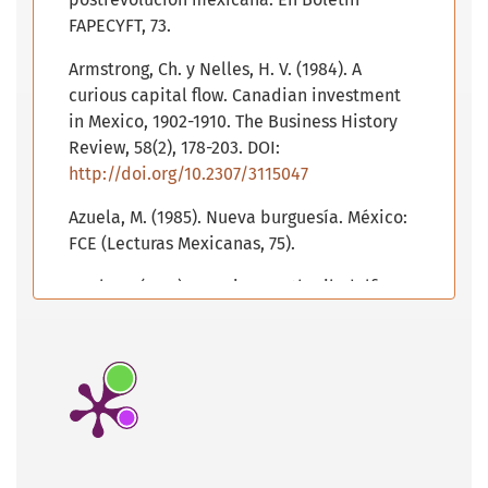
FAPECYFT, 73.
Armstrong, Ch. y Nelles, H. V. (1984). A
curious capital flow. Canadian investment
in Mexico, 1902-1910. The Business History
Review, 58(2), 178-203. DOI:
http://doi.org/10.2307/3115047
Azuela, M. (1985). Nueva burguesía. México:
FCE (Lecturas Mexicanas, 75).
Beals, C. (1937). America South. Filadelfia
yNueva York: JB Lippincott Company.
Bess, M. K. (2017). Routes of compromise.
Building roads and shaping the nation in
Mexico, 1917-1952. Lincoln y Londres:
University of Nebraska Press.
Beltrán Juárez, J. F. (2015). La administración