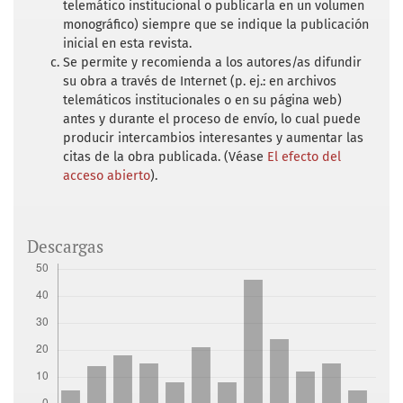
telemático institucional o publicarla en un volumen
Secretary) (1926). Commerce Yearbook 1925.
monográfico) siempre que se indique la publicación
Washington: Washington Government Office.
inicial en esta revista.
Se permite y recomienda a los autores/as difundir
Department of Commerce (Herbert Hoover,
su obra a través de Internet (p. ej.: en archivos
Secretary) (1928). Commerce Yearbook 1927.
telemáticos institucionales o en su página web)
Washington: Washington Government Office.
antes y durante el proceso de envío, lo cual puede
producir intercambios interesantes y aumentar las
Department of Commerce (Herbert Hoover,
citas de la obra publicada. (Véase
El efecto del
Secretary) (1929). Commerce Yearbook 1928.
acceso abierto
).
Washington: Washington Government Office.
Freeman, B. (2010). Driving Pan-
Descargas
Americanism: The imagination of a Gulf of
Mexico highway. The Journal of Latino-Latin
American Studies, 3(4), 56-68. DOI:
https://doi.org/10.18085/llas.3.4.g380050082
v17218
Friedlaender, A. (1969). The dilemma of