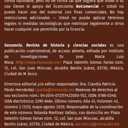
forma razonable, pero no de forma tal que sugiera que usted o su
uso tienen el apoyo del licenciante.
NoComercial
— Usted no
industrial de los Estados Unidos Mexicanos.
puede hacer uso del material con fines comerciales. No hay
México: Secretaría de Economía Nacional.
restricciones adicionales — Usted no puede aplicar términos
legales ni medidas tecnológicas que restrinjan legalmente a otros
Sousa, M. (1946). Sentido nacional y social
hacer cualquier uso permitido por la licencia.
de las obras públicas. En Seis años de
actividad nacional (pp. 411-438). México:
Secuencia
. Revista de historia y ciencias sociales
es una
Secretaría de Gobernación/Talleres Gráficos
publicación cuatrimestral, de acceso abierto, editada por Instituto
de la Nación.
de Investigaciones Dr. José María Luis
Mora.
http://www.mora.edu.mx/
Plaza Valentín Gómez Farías núm.
Valencia, A. (2015). El descarrilamiento de
12, col. San Juan Mixcoac, alcaldía Benito Juárez, 03730, México,
un sueño. Historia de los Ferrocarriles
Ciudad de M¨éxico
Nacionales de México, 1920-1949. México:
Directora editorial y/o editor responsable: Dra. Claudia Patricia
Centro de Estudios Históricos-El Colegio de
Pardo Hernández
cpardo@mora.edu.mx
Reservas de derechos al
México.
uso exclusivo núm.: 04-2014-072511422000-102, ISSN: 0186-0348.
ISSN electrónico: 2395-8464. Último número: Año 41, Volumen 43,
Vera, A. (1943). La pesadilla ferrocarrilera.
número 2 (125), mayo-agosto 2026. Responsable de la coordinación
Guadalajara: Cía. Linotipográfica
de este número: Yolanda Martínez Vallejo, con domicilio en: Plaza
Guadalajara.
Valentín Gómez Farías núm. 12, col. San Juan Mixcoac, alcaldía
Benito Juárez, 03730, Ciudad de México,
secuencia@mora.edu.mx
Weingroff, R. F. (junio, 1996). Federal-Aid