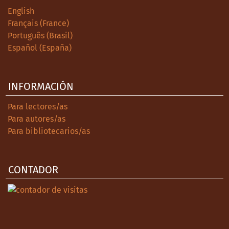
Mexiquense/UAM-Xochimilco.
English
Français (France)
Lewis, T. (1997). Divided Highways. Buiding
Português (Brasil)
the Interestate Highways, Transfroming
Español (España)
American Life. Estados Unidos: Viking Press.
McCloud, J. F. (2015). Del Jeep al Torino. La
INFORMACIÓN
historia de IKA, primera planta automotriz
integrada de Sudamérica. Carapachay:
Para lectores/as
Lenguaje Claro Editora.
Para autores/as
Moulton, H. (1933). The American
Para bibliotecarios/as
transportation problem. Washington: The
Brookings Institution.
CONTADOR
Payró, M. (1999). Altas noticias. Septiembre
1.
Perkin, H. (1976). The Age of Automobile.
Londres: Quartet Books.