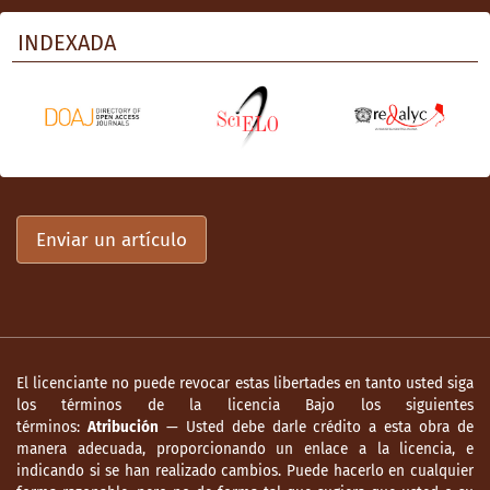
Ripley, T. (2003). The Wehrmacht. The
INDEXADA
German army in World War II, 1939-1945.
Nueva York y Londres: F. Dearborn.
Rose, M. (1979). Interestate. Express highway
politics, 1941-1956. Kansas: Lawrence, The
Regent Press.
Samstad, J. (1996). Sindicalismo y la
Enviar un artículo
reestructuración productiva. (Documento
de Trabajo). Tijuana: El Colegio de la
Frontera Norte.
Sánchez, G. A. (1997). La banda del
automóvil gris. La ciudad de México, la
El licenciante no puede revocar estas libertades en tanto usted siga
revolución, el cine y el teatro. México:
los términos de la licencia Bajo los siguientes
Sansores & Aljure Editores.
términos:
Atribución
— Usted debe darle crédito a esta obra de
manera adecuada, proporcionando un enlace a la licencia, e
Secretaría de Economía Nacional, Dirección
indicando si se han realizado cambios. Puede hacerlo en cualquier
General de Estadística (1940). Tercer censo