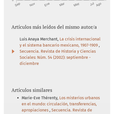
freight transport regulation. Washington:
The Brookings Institution Washington.
González, L. S. (1992). Proceso de
configuración territorial de la industria
Artículos más leídos del mismo autor/a
automotriz terminal en México, 1964-1989.
México: Universidad Autónoma del Estado
Luis Anaya Merchant,
La crisis internacional
de México.
y el sistema bancario mexicano, 1907-1909
,
Secuencia. Revista de Historia y Ciencias
Grunstein, A. (2008). Mariano Cabrera y
Sociales: Núm. 54 (2002): septiembre -
Javier Sánchez Mejorada. Dos ejecutivos
diciembre
frente al problema laboral de los
Ferrocarriles Nacionales de México, 1924-
1935. Boletín FAPECYFT, 59.
Grunstein, A. (2012). Consolidados: José Yves
Artículos similares
Limantour y la formación de los
Marie-Eve Thérenty,
Los misterios urbanos
Ferrocarriles Nacionales de México. México:
en el mundo: circulación, transferencias,
Consejo Nacional para la Cultura y las Artes.
apropiaciones
,
Secuencia. Revista de