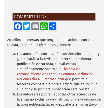
obrera de los Ferrocarriles Nacionales de
México: estimaciones de los daños
económicos y la opinión pública, 1938-1940.
COMPARTIR EN:
Cuernavaca: Facultad de Humanidades-
F
T
E
W
S
Universidad Autónoma del Estado de
a
w
m
h
h
c
i
a
a
a
Morelos.
e
t
i
t
r
b
t
l
s
e
Aquellos autores/as que tengan publicaciones con esta
Cárdenas, L. (1979). Palabras y documentos
o
e
A
revista, aceptan los términos siguientes:
o
r
p
públicos 1928-1970 (3 vols.). México: Siglo
k
p
XXI Editores.
Los autores/as conservarán sus derechos de autor y
garantizarán a la revista el derecho de primera
Coatsworth, J. H. (1984). El impacto
publicación de su obra, el cuál estará
simultáneamente sujeto a la
Licencia de
económico de los ferrocarriles en el
reconocimiento de Creative Commons Atribución-
porfiriato. Crecimiento contra desarrollo.
NoComercial 4.0 Internacional
que permite a
México: Era.
terceros compartir la obra siempre que se indique
su autor y su primera publicación esta revista.
Cooperativas (12 de junio de 1935). Diario de
Los autores/as podrán adoptar otros acuerdos de
los Negocios. Finanzas y Comercio.
licencia no exclusiva de distribución de la versión de
la obra publicada (p. ej.: depositarla en un archivo
Department of Commerce (Herbert Hoover,