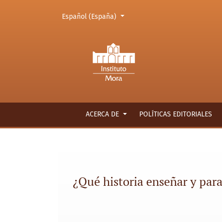
Cambiar el idioma. El actual es:
Español (España)
¿Qué historia enseñar y para qué? Historia, 
ACERCA DE
POLÍTICAS EDITORIALES
¿Qué historia enseñar y para