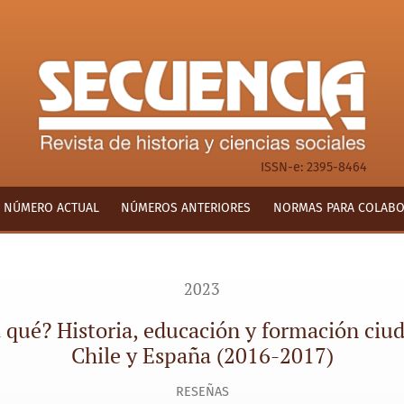
educación y formación ciudadana. Dos estudios de caso: Chile 
ISSN-e: 2395-8464
NÚMERO ACTUAL
NÚMEROS ANTERIORES
NORMAS PARA COLAB
2023
 qué? Historia, educación y formación ciu
Chile y España (2016-2017)
RESEÑAS