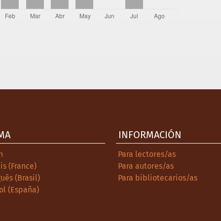
MA
INFORMACIÓN
h
Para lectores/as
is (France)
Para autores/as
uês (Brasil)
Para bibliotecarios/as
ol (España)