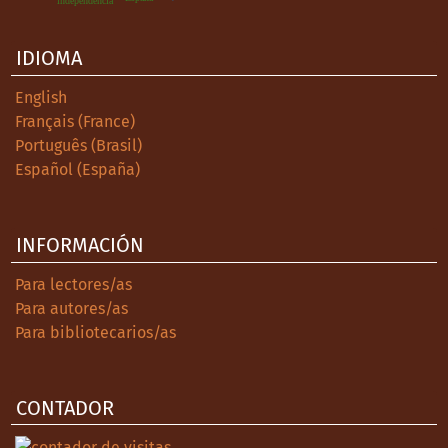
independencia
and México, 1821-1848, vol. I. Charles
Scribner’s Sons.
IDIOMA
Long, T. y Schulz, C.-A. (2021). Republican
English
internationalism: the nineteenth-century
Français (France)
roots of Latin American contributions to
Português (Brasil)
international order. Cambridge Review of
Español (España)
International Affairs, 1-23.
Martínez Domínguez, Laura, El Sol, 1823-
INFORMACIÓN
1835. Un periódico político durante la
primera república federal. (Tesis de
Para lectores/as
doctorado). UNAM, México.
Para autores/as
Pani, E. (2001). Para mexicanizar el Segundo
Para bibliotecarios/as
Imperio: el imaginario político de los
imperialistas. El Colegio de México/Centro
de Estudios Históricos e Instituto Mora.
CONTADOR
Noriega, C. y Pani, E. (2009). Las propuestas