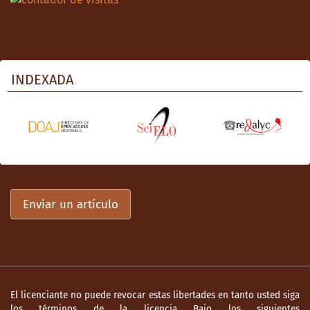
“conservadoras” en la década de 1840. En E.
Pani (coord.). Conservadurismo y derechas
en la historia de México. Tomo I. FCE y
Conaculta.
INDEXADA
Reichstein, A. (1993). ¿Era realmente
inevitable? ¿Por qué México perdió Texas en
1836?”. Historia Mexicana, vol. XLII (4), 867–
887.
Reyes Heroles, J. (2002). Obras completas.
Vol. IV. Asociación de Estudios Históricos y
Políticos Jesús Reyes Heroles, Secretaría de
Enviar un artículo
Educación Pública y Fondo de Cultura
Económica.
Romero Cortés, J. (2012). José María
Gutiérrez de Estrada, padre del
El licenciante no puede revocar estas libertades en tanto usted siga
monarquismo mexicano. (Tesis de
los términos de la licencia Bajo los siguientes