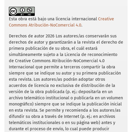
c
i
a
a
a
estranjera, leyes, decretos y ordenes que
e
t
i
t
r
b
t
l
s
e
forman el derecho internacional mexicano
o
e
A
(1854). Imprenta de J. M. Lara.
o
r
p
Esta obra está bajo una licencia internacional
Creative
k
p
Commons Atribución-NoComercial 4.0
.
Crook-Castan, C. (2000). Los movimientos
Derechos de autor 2026 Los autores/as conservarán sus
monárquicos mexicanos. Universidad de
derechos de autor y garantizarán a la revista el derecho de
Monterrey.
primera publicación de su obra, el cuál estará
simultáneamente sujeto a la Licencia de reconocimiento
Delgado, J. (1990). La monarquía en México
de Creative Commons Atribución-NoComercial 4.0
(1845-1847). Editorial Porrúa.
Internacional que permite a terceros compartir la obra
siempre que se indique su autor y su primera publicación
Dublán, M. y Lozano, J. M. (1876). Colección
esta revista. Los autores/as podrán adoptar otros
completa de las disposiciones legislativas
acuerdos de licencia no exclusiva de distribución de la
expedidas desde la Independencia de la
versión de la obra publicada (p. ej.: depositarla en un
República. Tomo III.
archivo telemático institucional o publicarla en un volumen
monográfico) siempre que se indique la publicación inicial
González de la Vara, M. (2019). Los reportes
en esta revista. Se permite y recomienda a los autores/as
estadísticos de Juan Nepomuceno Almonte
difundir su obra a través de Internet (p. ej.: en archivos
en Texas, 1834-1835. En L. A. Arrioja Díaz
telemáticos institucionales o en su página web) antes y
Viruell (ed.), Registrar e imaginar la nación:
durante el proceso de envío, lo cual puede producir