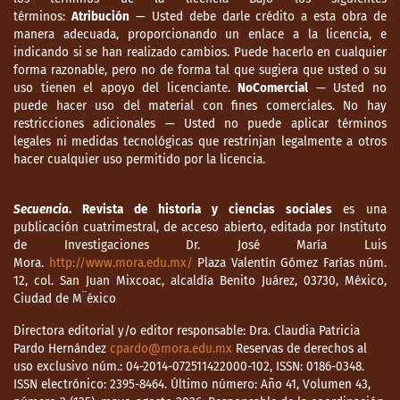
licenciatura). UNAM, México.
términos:
Atribución
— Usted debe darle crédito a esta obra de
manera adecuada, proporcionando un enlace a la licencia, e
Shawcross, E. (2018). France, Mexico and
indicando si se han realizado cambios. Puede hacerlo en cualquier
Informal Empire in Latin America, 1820-
forma razonable, pero no de forma tal que sugiera que usted o su
1867. Palgrave Macmillan.
uso tienen el apoyo del licenciante.
NoComercial
— Usted no
puede hacer uso del material con fines comerciales. No hay
Sordo Cedeño, R. (1992). El Congreso
restricciones adicionales — Usted no puede aplicar términos
centralista y la guerra de Texas. Secuencia,
legales ni medidas tecnológicas que restrinjan legalmente a otros
hacer cualquier uso permitido por la licencia.
núm. 22, 41-54.
Sordo Cedeño, R. (1993). El Congreso en la
Secuencia
. Revista de historia y ciencias sociales
es una
primera república centralista. Colegio de
publicación cuatrimestral, de acceso abierto, editada por Instituto
México.
de Investigaciones Dr. José María Luis
Mora.
http://www.mora.edu.mx/
Plaza Valentín Gómez Farías núm.
Soto, M. (1988). La conspiración monárquica
12, col. San Juan Mixcoac, alcaldía Benito Juárez, 03730, México,
en México, 1845-1846. EOSA.
Ciudad de M¨éxico
Directora editorial y/o editor responsable: Dra. Claudia Patricia
Soto, M. (1993). La disputa entre Monclova y
Pardo Hernández
cpardo@mora.edu.mx
Reservas de derechos al
Saltillo y la independencia de Texas.
uso exclusivo núm.: 04-2014-072511422000-102, ISSN: 0186-0348.
Tempus, núm. 1, 123-174.
ISSN electrónico: 2395-8464. Último número: Año 41, Volumen 43,