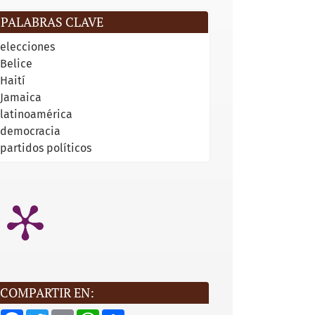
PALABRAS CLAVE
elecciones
Belice
Haití
Jamaica
latinoamérica
democracia
partidos políticos
COMPARTIR EN:
F
T
E
W
S