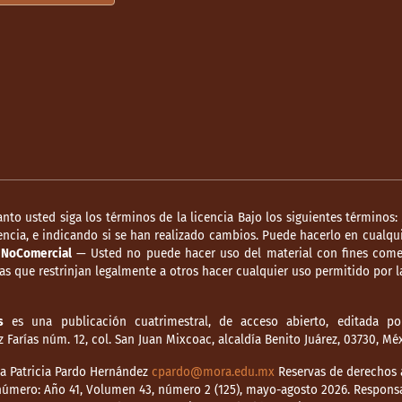
anto usted siga los términos de la licencia Bajo los siguientes términos:
ncia, e indicando si se han realizado cambios. Puede hacerlo en cualqui
.
NoComercial
— Usted no puede hacer uso del material con fines comer
s que restrinjan legalmente a otros hacer cualquier uso permitido por la
s
es una publicación cuatrimestral, de acceso abierto, editada por
Farías núm. 12, col. San Juan Mixcoac, alcaldía Benito Juárez, 03730, M
dia Patricia Pardo Hernández
cpardo@mora.edu.mx
Reservas de derechos a
o número: Año 41, Volumen 43, número 2 (125), mayo-agosto 2026. Respons