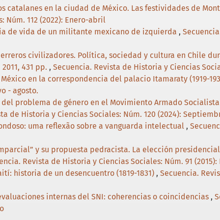
os catalanes en la ciudad de México. Las festividades de Monts
s: Núm. 112 (2022): Enero-abril
ia de vida de un militante mexicano de izquierda
,
Secuencia.
reros civilizadores. Política, sociedad y cultura en Chile dura
 2011, 431 pp.
,
Secuencia. Revista de Historia y Ciencias Socia
 México en la correspondencia del palacio Itamaraty (1919-19
o - agosto.
a del problema de género en el Movimiento Armado Socialista
ta de Historia y Ciencias Sociales: Núm. 120 (2024): Septiem
ondoso: uma reflexão sobre a vanguarda intelectual
,
Secuenci
mparcial” y su propuesta pedracista. La elección presidencia
ncia. Revista de Historia y Ciencias Sociales: Núm. 91 (2015): 
ití: historia de un desencuentro (1819-1831)
,
Secuencia. Revis
evaluaciones internas del SNI: coherencias o coincidencias
,
S
to