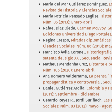
María del Mar Gutiérrez Domínguez,
L
Revista de Historia y Ciencias Sociale
María Patricia Pensado Leglise,
Histor
Núm. 85 (2013): Enero-abril
Rafael Díaz Ojeda,
Carmen McEvoy, Guer
Ediciones Universidad Diego Portales,
Regina Crespo,
Miradas diplomáticas:
Ciencias Sociales: Núm. 86 (2013): may
Francisco Ávila Coronel,
Historiografí
setenta del siglo XX
,
Secuencia. Revis
Matheus Mendanha Cruz,
Distante e b
Núm. 106 (2020): Enero-abril
Ana Romero Valderrama,
La prensa “i
propagandística y controversia
,
Secue
Daniel Gutiérrez Ardila,
Colombia y Ha
(2011): Septiembre - diciembre
Gerardo Reyes R., Jordi Suriñach,
Las 
Sociales: Núm. 83 (2012): mayo - agos