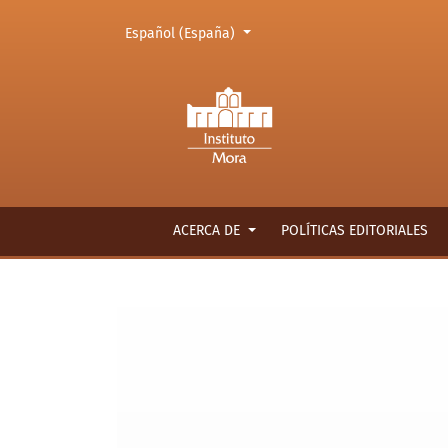
Cambiar el idioma. El actual es:
Español (España)
Comentario
ACERCA DE
POLÍTICAS EDITORIALES