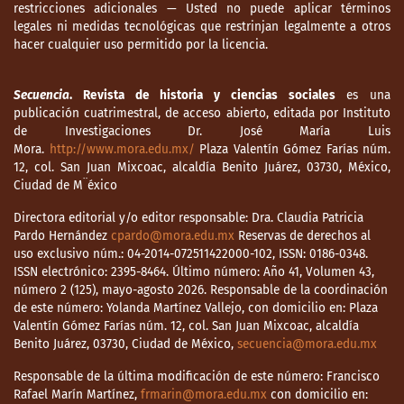
restricciones adicionales — Usted no puede aplicar términos
legales ni medidas tecnológicas que restrinjan legalmente a otros
hacer cualquier uso permitido por la licencia.
Secuencia
. Revista de historia y ciencias sociales
es una
publicación cuatrimestral, de acceso abierto, editada por Instituto
de Investigaciones Dr. José María Luis
Mora.
http://www.mora.edu.mx/
Plaza Valentín Gómez Farías núm.
12, col. San Juan Mixcoac, alcaldía Benito Juárez, 03730, México,
Ciudad de M¨éxico
Directora editorial y/o editor responsable: Dra. Claudia Patricia
Pardo Hernández
cpardo@mora.edu.mx
Reservas de derechos al
uso exclusivo núm.: 04-2014-072511422000-102, ISSN: 0186-0348.
ISSN electrónico: 2395-8464. Último número: Año 41, Volumen 43,
número 2 (125), mayo-agosto 2026. Responsable de la coordinación
de este número: Yolanda Martínez Vallejo, con domicilio en: Plaza
Valentín Gómez Farías núm. 12, col. San Juan Mixcoac, alcaldía
Benito Juárez, 03730, Ciudad de México,
secuencia@mora.edu.mx
Responsable de la última modificación de este número: Francisco
Rafael Marín Martínez,
frmarin@mora.edu.mx
con domicilio en: