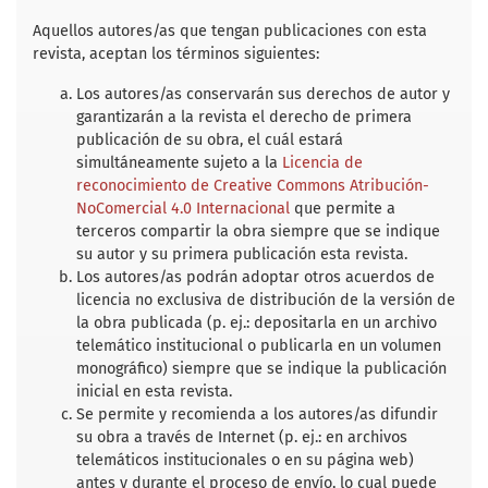
e
t
i
t
r
b
t
l
s
e
Aquellos autores/as que tengan publicaciones con esta
o
e
A
revista, aceptan los términos siguientes:
o
r
p
k
p
Los autores/as conservarán sus derechos de autor y
garantizarán a la revista el derecho de primera
publicación de su obra, el cuál estará
simultáneamente sujeto a la
Licencia de
reconocimiento de Creative Commons Atribución-
NoComercial 4.0 Internacional
que permite a
terceros compartir la obra siempre que se indique
su autor y su primera publicación esta revista.
Los autores/as podrán adoptar otros acuerdos de
licencia no exclusiva de distribución de la versión de
la obra publicada (p. ej.: depositarla en un archivo
telemático institucional o publicarla en un volumen
monográfico) siempre que se indique la publicación
inicial en esta revista.
Se permite y recomienda a los autores/as difundir
su obra a través de Internet (p. ej.: en archivos
telemáticos institucionales o en su página web)
antes y durante el proceso de envío, lo cual puede