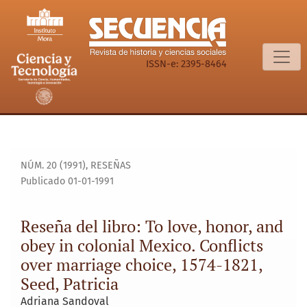
Reseña del libro: To love, honor, and obey in colonial Mexico
ISSN-e: 2395-8464
NÚM. 20 (1991)
,
RESEÑAS
Publicado 01-01-1991
Reseña del libro: To love, honor, and
obey in colonial Mexico. Conflicts
over marriage choice, 1574-1821,
Seed, Patricia
Adriana Sandoval