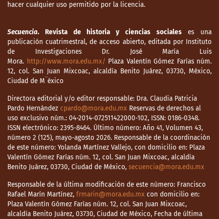
hacer cualquier uso permitido por la licencia.
Secuencia
. Revista de historia y ciencias sociales
es una
publicación cuatrimestral, de acceso abierto, editada por Instituto
de Investigaciones Dr. José María Luis
Mora.
http://www.mora.edu.mx/
Plaza Valentín Gómez Farías núm.
12, col. San Juan Mixcoac, alcaldía Benito Juárez, 03730, México,
Ciudad de M¨éxico
Directora editorial y/o editor responsable: Dra. Claudia Patricia
Pardo Hernández
cpardo@mora.edu.mx
Reservas de derechos al
uso exclusivo núm.: 04-2014-072511422000-102, ISSN: 0186-0348.
ISSN electrónico: 2395-8464. Último número: Año 41, Volumen 43,
número 2 (125), mayo-agosto 2026. Responsable de la coordinación
de este número: Yolanda Martínez Vallejo, con domicilio en: Plaza
Valentín Gómez Farías núm. 12, col. San Juan Mixcoac, alcaldía
Benito Juárez, 03730, Ciudad de México,
secuencia@mora.edu.mx
Responsable de la última modificación de este número: Francisco
Rafael Marín Martínez,
frmarin@mora.edu.mx
con domicilio en:
Plaza Valentín Gómez Farías núm. 12, col. San Juan Mixcoac,
alcaldía Benito Juárez, 03730, Ciudad de México, Fecha de última