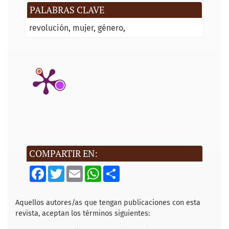
PALABRAS CLAVE
revolución
mujer
género
COMPARTIR EN:
F
T
E
W
S
a
w
m
h
h
c
i
a
a
a
e
t
i
t
r
b
t
l
s
e
Aquellos autores/as que tengan publicaciones con esta
o
e
A
revista, aceptan los términos siguientes:
o
r
p
k
p