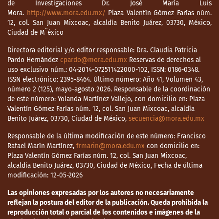
de Investigaciones Dr. José María Luis
Mora.
http://www.mora.edu.mx/
Plaza Valentín Gómez Farías núm.
12, col. San Juan Mixcoac, alcaldía Benito Juárez, 03730, México,
Ciudad de M¨éxico
Directora editorial y/o editor responsable: Dra. Claudia Patricia
Pardo Hernández
cpardo@mora.edu.mx
Reservas de derechos al
uso exclusivo núm.: 04-2014-072511422000-102, ISSN: 0186-0348.
ISSN electrónico: 2395-8464. Último número: Año 41, Volumen 43,
número 2 (125), mayo-agosto 2026. Responsable de la coordinación
de este número: Yolanda Martínez Vallejo, con domicilio en: Plaza
Valentín Gómez Farías núm. 12, col. San Juan Mixcoac, alcaldía
Benito Juárez, 03730, Ciudad de México,
secuencia@mora.edu.mx
Responsable de la última modificación de este número: Francisco
Rafael Marín Martínez,
frmarin@mora.edu.mx
con domicilio en:
Plaza Valentín Gómez Farías núm. 12, col. San Juan Mixcoac,
alcaldía Benito Juárez, 03730, Ciudad de México, Fecha de última
modificación: 12-05-2026
Las opiniones expresadas por los autores no necesariamente
reflejan la postura del editor de la publicación. Queda prohibida la
reproducción total o parcial de los contenidos e imágenes de la