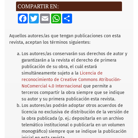
COMPARTIR EN:
F
T
E
W
S
a
w
m
h
h
c
i
a
a
a
e
t
i
t
r
b
t
l
s
e
Aquellos autores/as que tengan publicaciones con esta
o
e
A
revista, aceptan los términos siguientes:
o
r
p
k
p
Los autores/as conservarán sus derechos de autor y
garantizarán a la revista el derecho de primera
publicación de su obra, el cuál estará
simultáneamente sujeto a la
Licencia de
reconocimiento de Creative Commons Atribución-
NoComercial 4.0 Internacional
que permite a
terceros compartir la obra siempre que se indique
su autor y su primera publicación esta revista.
Los autores/as podrán adoptar otros acuerdos de
licencia no exclusiva de distribución de la versión de
la obra publicada (p. ej.: depositarla en un archivo
telemático institucional o publicarla en un volumen
monográfico) siempre que se indique la publicación
inicial en esta revista.