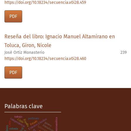
https://doi.org/10.18234/secuencia.v0i28.459
PDF
Reseña del libro: Ignacio Manuel Altamirano en
Toluca, Giron, Nicole
José Ortiz Monasterio
239
https://doi.org/10.18234/secuencia.v0i28.460
PDF
Palabras clave
trabajo
porfiriato
independencia
centroamérica
Estados Unidos
Chile
España
Estado
Cuba
género
liberalismo
latinoamérica
.
colonia
Perú