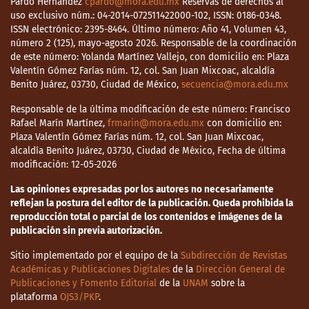
Pardo Hernández
cpardo@mora.edu.mx
Reservas de derechos al
uso exclusivo núm.: 04-2014-072511422000-102, ISSN: 0186-0348.
ISSN electrónico: 2395-8464. Último número: Año 41, Volumen 43,
número 2 (125), mayo-agosto 2026. Responsable de la coordinación
de este número: Yolanda Martínez Vallejo, con domicilio en: Plaza
Valentín Gómez Farías núm. 12, col. San Juan Mixcoac, alcaldía
Benito Juárez, 03730, Ciudad de México,
secuencia@mora.edu.mx
Responsable de la última modificación de este número: Francisco
Rafael Marín Martínez,
frmarin@mora.edu.mx
con domicilio en:
Plaza Valentín Gómez Farías núm. 12, col. San Juan Mixcoac,
alcaldía Benito Juárez, 03730, Ciudad de México, Fecha de última
modificación: 12-05-2026
Las opiniones expresadas por los autores no necesariamente
reflejan la postura del editor de la publicación. Queda prohibida la
reproducción total o parcial de los contenidos e imágenes de la
publicación sin previa autorización.
Sitio implementado por el equipo de la
Subdirección de Revistas
Académicas y Publicaciones Digitales
de la
Dirección General de
Publicaciones y Fomento Editorial
de la
UNAM
sobre la
plataforma
OJS3/PKP
.