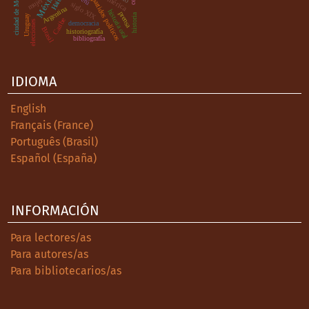
ciudad de México
México
Haití
partidos políticos
mujer
siglo XIX
Argentina
historia oral
prensa
historia
Uruguay
Caribe
elecciones
democracia
Brasil
historiografía
bibliografía
IDIOMA
English
Français (France)
Português (Brasil)
Español (España)
INFORMACIÓN
Para lectores/as
Para autores/as
Para bibliotecarios/as