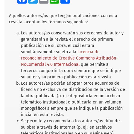
a
w
m
h
h
c
i
a
a
a
e
t
i
t
r
b
t
l
s
e
Aquellos autores/as que tengan publicaciones con esta
o
e
A
revista, aceptan los términos siguientes:
o
r
p
k
p
Los autores/as conservarán sus derechos de autor y
garantizarán a la revista el derecho de primera
publicación de su obra, el cuál estará
simultáneamente sujeto a la
Licencia de
reconocimiento de Creative Commons Atribución-
NoComercial 4.0 Internacional
que permite a
terceros compartir la obra siempre que se indique
su autor y su primera publicación esta revista.
Los autores/as podrán adoptar otros acuerdos de
licencia no exclusiva de distribución de la versión de
la obra publicada (p. ej.: depositarla en un archivo
telemático institucional o publicarla en un volumen
monográfico) siempre que se indique la publicación
inicial en esta revista.
Se permite y recomienda a los autores/as difundir
su obra a través de Internet (p. ej.: en archivos
telemáticos institucionales o en su página web)