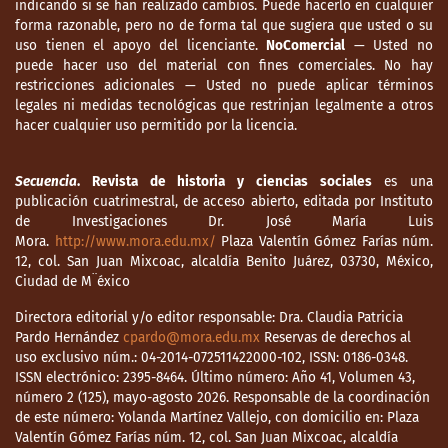
indicando si se han realizado cambios. Puede hacerlo en cualquier
forma razonable, pero no de forma tal que sugiera que usted o su
uso tienen el apoyo del licenciante.
NoComercial
— Usted no
puede hacer uso del material con fines comerciales. No hay
restricciones adicionales — Usted no puede aplicar términos
legales ni medidas tecnológicas que restrinjan legalmente a otros
hacer cualquier uso permitido por la licencia.
Secuencia
. Revista de historia y ciencias sociales
es una
publicación cuatrimestral, de acceso abierto, editada por Instituto
de Investigaciones Dr. José María Luis
Mora.
http://www.mora.edu.mx/
Plaza Valentín Gómez Farías núm.
12, col. San Juan Mixcoac, alcaldía Benito Juárez, 03730, México,
Ciudad de M¨éxico
Directora editorial y/o editor responsable: Dra. Claudia Patricia
Pardo Hernández
cpardo@mora.edu.mx
Reservas de derechos al
uso exclusivo núm.: 04-2014-072511422000-102, ISSN: 0186-0348.
ISSN electrónico: 2395-8464. Último número: Año 41, Volumen 43,
número 2 (125), mayo-agosto 2026. Responsable de la coordinación
de este número: Yolanda Martínez Vallejo, con domicilio en: Plaza
Valentín Gómez Farías núm. 12, col. San Juan Mixcoac, alcaldía