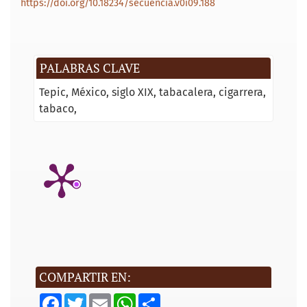
https://doi.org/10.18234/secuencia.v0i09.188
PALABRAS CLAVE
Tepic
México
siglo XIX
tabacalera
cigarrera
tabaco
COMPARTIR EN:
F
T
E
W
S