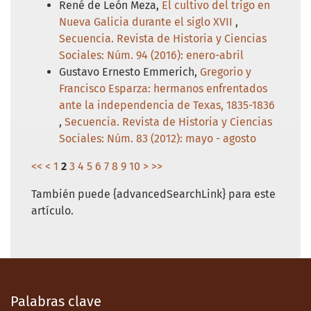
René de León Meza,
El cultivo del trigo en
Nueva Galicia durante el siglo XVII
,
Secuencia. Revista de Historia y Ciencias
Sociales: Núm. 94 (2016): enero-abril
Gustavo Ernesto Emmerich,
Gregorio y
Francisco Esparza: hermanos enfrentados
ante la independencia de Texas, 1835-1836
,
Secuencia. Revista de Historia y Ciencias
Sociales: Núm. 83 (2012): mayo - agosto
<<
<
1
2
3
4
5
6
7
8
9
10
>
>>
También puede {advancedSearchLink} para este
artículo.
Palabras clave