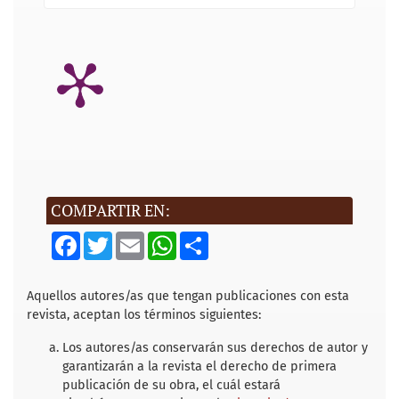
COMPARTIR EN:
F
T
E
W
S
a
w
m
h
h
c
i
a
a
a
e
t
i
t
r
b
t
l
s
e
Aquellos autores/as que tengan publicaciones con esta
o
e
A
revista, aceptan los términos siguientes:
o
r
p
k
p
Los autores/as conservarán sus derechos de autor y
garantizarán a la revista el derecho de primera
publicación de su obra, el cuál estará