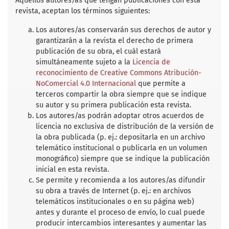
Aquellos autores/as que tengan publicaciones con esta
o
e
A
revista, aceptan los términos siguientes:
o
r
p
k
p
Los autores/as conservarán sus derechos de autor y
garantizarán a la revista el derecho de primera
publicación de su obra, el cuál estará
simultáneamente sujeto a la
Licencia de
reconocimiento de Creative Commons Atribución-
NoComercial 4.0 Internacional
que permite a
terceros compartir la obra siempre que se indique
su autor y su primera publicación esta revista.
Los autores/as podrán adoptar otros acuerdos de
licencia no exclusiva de distribución de la versión de
la obra publicada (p. ej.: depositarla en un archivo
telemático institucional o publicarla en un volumen
monográfico) siempre que se indique la publicación
inicial en esta revista.
Se permite y recomienda a los autores/as difundir
su obra a través de Internet (p. ej.: en archivos
telemáticos institucionales o en su página web)
antes y durante el proceso de envío, lo cual puede
producir intercambios interesantes y aumentar las