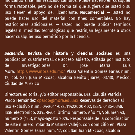
indicando si se han realizado cambios. Puede hacerlo en cualquier
forma razonable, pero no de forma tal que sugiera que usted o su
uso tienen el apoyo del licenciante.
NoComercial
— Usted no
puede hacer uso del material con fines comerciales. No hay
restricciones adicionales — Usted no puede aplicar términos
legales ni medidas tecnológicas que restrinjan legalmente a otros
hacer cualquier uso permitido por la licencia.
Secuencia
. Revista de historia y ciencias sociales
es una
publicación cuatrimestral, de acceso abierto, editada por Instituto
de Investigaciones Dr. José María Luis
Mora.
http://www.mora.edu.mx/
Plaza Valentín Gómez Farías núm.
12, col. San Juan Mixcoac, alcaldía Benito Juárez, 03730, México,
Ciudad de M¨éxico
Directora editorial y/o editor responsable: Dra. Claudia Patricia
Pardo Hernández
cpardo@mora.edu.mx
Reservas de derechos al
uso exclusivo núm.: 04-2014-072511422000-102, ISSN: 0186-0348.
ISSN electrónico: 2395-8464. Último número: Año 41, Volumen 43,
número 2 (125), mayo-agosto 2026. Responsable de la coordinación
de este número: Yolanda Martínez Vallejo, con domicilio en: Plaza
Valentín Gómez Farías núm. 12, col. San Juan Mixcoac, alcaldía