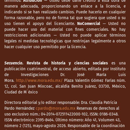
términos:
Atribución
— Usted debe darle crédito a esta obra de
manera adecuada, proporcionando un enlace a la licencia, e
indicando si se han realizado cambios. Puede hacerlo en cualquier
forma razonable, pero no de forma tal que sugiera que usted o su
uso tienen el apoyo del licenciante.
NoComercial
— Usted no
puede hacer uso del material con fines comerciales. No hay
restricciones adicionales — Usted no puede aplicar términos
legales ni medidas tecnológicas que restrinjan legalmente a otros
hacer cualquier uso permitido por la licencia.
Secuencia
. Revista de historia y ciencias sociales
es una
publicación cuatrimestral, de acceso abierto, editada por Instituto
de Investigaciones Dr. José María Luis
Mora.
http://www.mora.edu.mx/
Plaza Valentín Gómez Farías núm.
12, col. San Juan Mixcoac, alcaldía Benito Juárez, 03730, México,
Ciudad de M¨éxico
Directora editorial y/o editor responsable: Dra. Claudia Patricia
Pardo Hernández
cpardo@mora.edu.mx
Reservas de derechos al
uso exclusivo núm.: 04-2014-072511422000-102, ISSN: 0186-0348.
ISSN electrónico: 2395-8464. Último número: Año 41, Volumen 43,
número 2 (125), mayo-agosto 2026. Responsable de la coordinación