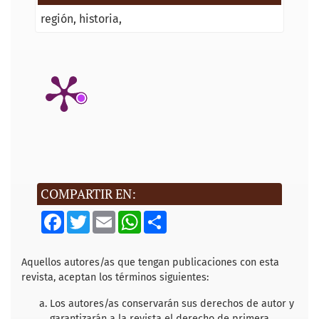
región
historia
COMPARTIR EN:
F
T
E
W
S
a
w
m
h
h
c
i
a
a
a
e
t
i
t
r
b
t
l
s
e
Aquellos autores/as que tengan publicaciones con esta
o
e
A
revista, aceptan los términos siguientes:
o
r
p
k
p
Los autores/as conservarán sus derechos de autor y
garantizarán a la revista el derecho de primera