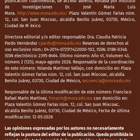
publicación cuatrimestral, de acceso abierto, editada por Instituto
de Investigaciones Dr. José María Luis
Mora.
http://www.mora.edu.mx/
Plaza Valentín Gómez Farías núm.
12, col. San Juan Mixcoac, alcaldía Benito Juárez, 03730, México,
Ciudad de M¨éxico
Directora editorial y/o editor responsable: Dra. Claudia Patricia
Pardo Hernández
cpardo@mora.edu.mx
Reservas de derechos al
uso exclusivo núm.: 04-2014-072511422000-102, ISSN: 0186-0348.
ISSN electrónico: 2395-8464. Último número: Año 41, Volumen 43,
número 2 (125), mayo-agosto 2026. Responsable de la coordinación
de este número: Yolanda Martínez Vallejo, con domicilio en: Plaza
Valentín Gómez Farías núm. 12, col. San Juan Mixcoac, alcaldía
Benito Juárez, 03730, Ciudad de México,
secuencia@mora.edu.mx
Responsable de la última modificación de este número: Francisco
Rafael Marín Martínez,
frmarin@mora.edu.mx
con domicilio en:
Plaza Valentín Gómez Farías núm. 12, col. San Juan Mixcoac,
alcaldía Benito Juárez, 03730, Ciudad de México, Fecha de última
modificación: 12-05-2026
Las opiniones expresadas por los autores no necesariamente
reflejan la postura del editor de la publicación. Queda prohibida la