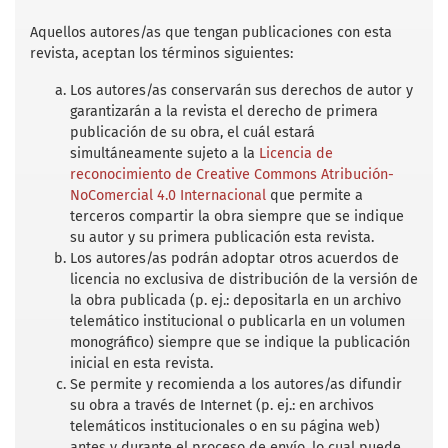
e
t
i
t
r
b
t
l
s
e
Aquellos autores/as que tengan publicaciones con esta
o
e
A
revista, aceptan los términos siguientes:
o
r
p
k
p
Los autores/as conservarán sus derechos de autor y
garantizarán a la revista el derecho de primera
publicación de su obra, el cuál estará
simultáneamente sujeto a la
Licencia de
reconocimiento de Creative Commons Atribución-
NoComercial 4.0 Internacional
que permite a
terceros compartir la obra siempre que se indique
su autor y su primera publicación esta revista.
Los autores/as podrán adoptar otros acuerdos de
licencia no exclusiva de distribución de la versión de
la obra publicada (p. ej.: depositarla en un archivo
telemático institucional o publicarla en un volumen
monográfico) siempre que se indique la publicación
inicial en esta revista.
Se permite y recomienda a los autores/as difundir
su obra a través de Internet (p. ej.: en archivos
telemáticos institucionales o en su página web)
antes y durante el proceso de envío, lo cual puede