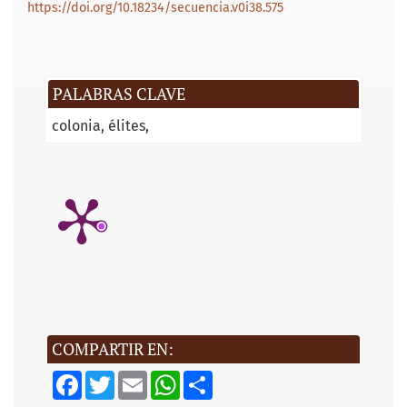
https://doi.org/10.18234/secuencia.v0i38.575
PALABRAS CLAVE
colonia
élites
COMPARTIR EN:
F
T
E
W
S
a
w
m
h
h
c
i
a
a
a