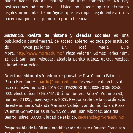
puede hacer uso del material con fines comerciales. No hay
restricciones adicionales — Usted no puede aplicar términos
legales ni medidas tecnológicas que restrinjan legalmente a otros
hacer cualquier uso permitido por la licencia.
Secuencia
. Revista de historia y ciencias sociales
es una
publicación cuatrimestral, de acceso abierto, editada por Instituto
de Investigaciones Dr. José María Luis
Mora.
http://www.mora.edu.mx/
Plaza Valentín Gómez Farías núm.
12, col. San Juan Mixcoac, alcaldía Benito Juárez, 03730, México,
Ciudad de M¨éxico
Directora editorial y/o editor responsable: Dra. Claudia Patricia
Pardo Hernández
cpardo@mora.edu.mx
Reservas de derechos al
uso exclusivo núm.: 04-2014-072511422000-102, ISSN: 0186-0348.
ISSN electrónico: 2395-8464. Último número: Año 41, Volumen 43,
número 2 (125), mayo-agosto 2026. Responsable de la coordinación
de este número: Yolanda Martínez Vallejo, con domicilio en: Plaza
Valentín Gómez Farías núm. 12, col. San Juan Mixcoac, alcaldía
Benito Juárez, 03730, Ciudad de México,
secuencia@mora.edu.mx
Responsable de la última modificación de este número: Francisco