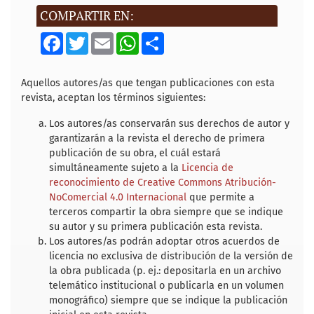
COMPARTIR EN:
F
T
E
W
S
a
w
m
h
h
c
i
a
a
a
e
t
i
t
r
b
t
l
s
e
Aquellos autores/as que tengan publicaciones con esta
o
e
A
revista, aceptan los términos siguientes:
o
r
p
k
p
Los autores/as conservarán sus derechos de autor y
garantizarán a la revista el derecho de primera
publicación de su obra, el cuál estará
simultáneamente sujeto a la
Licencia de
reconocimiento de Creative Commons Atribución-
NoComercial 4.0 Internacional
que permite a
terceros compartir la obra siempre que se indique
su autor y su primera publicación esta revista.
Los autores/as podrán adoptar otros acuerdos de
licencia no exclusiva de distribución de la versión de
la obra publicada (p. ej.: depositarla en un archivo
telemático institucional o publicarla en un volumen
monográfico) siempre que se indique la publicación